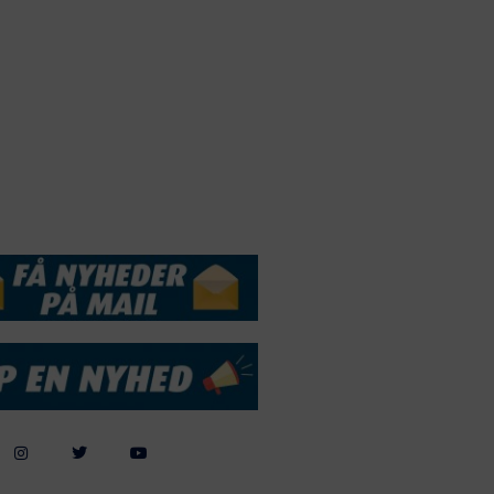
Webdesign by
ApolloMedia
andelsbetingelser
Cookie & Privatlivspolitik
DSSERVICE