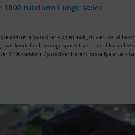
r 1000 rundorm i unge sæler
orekomster af parasitter – og en mulig ny vært for sildeorm
igtsvækkende fund i to unge spættet sæler, der blev undersø
er 1.100 rundorm / paracitter fra fem forskellige arter – lan