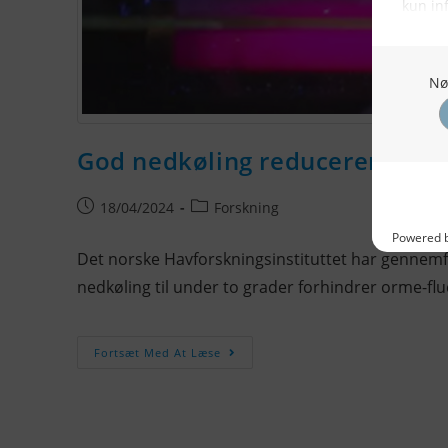
God nedkøling reducerer antalle
18/04/2024
Forskning
Det norske Havforskningsinstituttet har gennemfø
nedkøling til under to grader forhindrer orme-flue
Fortsæt Med At Læse