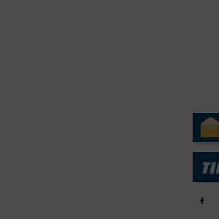
erForum er beskyttet af dansk lov om ophavsret. Alle rettigheder
.dk på vegne af de tilknyttede fotografer. Det er ikke tilladt at
r billeder fra FiskerForum uden tilladelse. © 20026 -
H
ERVICE
NYHEDSARKIV
NYHE
rtøjer - Skibsdatabase
2026
b & Salg
2025
yrebørs
2024
iepriser
2023
skepriser
2022
kta om Fisk
2022
dieinformation
2021
2020