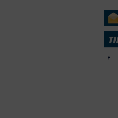
ERVICE
NYHEDSARKIV
NYHE
rtøjer - Skibsdatabase
2026
b & Salg
2025
yrebørs
2024
iepriser
2023
skepriser
2022
kta om Fisk
2022
dieinformation
2021
2020
2019
2018
2017
2016
2015