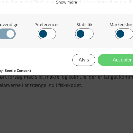
t af parasitter i fiske-fileten
rt forsøg med sild, makrel og kolmule, der er fanget kommer
larverne i at trænge ind i fiskekødet.