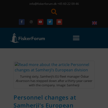
info@fiskerforum.dk
+45 60 22 09 46
Turning sixty, Samherji’s EU fleet manager Óskar
Ævarsson has stepped down after a thirty-year career
with the company. Image: Samherji
Personnel changes at
Samherji’s European