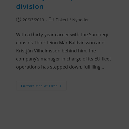
division
20/03/2019
Fiskeri
/
Nyheder
With a thirty-year career with the Samherji
cousins Thorsteinn Már Baldvinsson and
Kristján Vilhelmsson behind him, the
company’s manager in charge of its EU fleet
operations has stepped down, fulfilling…
Fortsæt Med At Læse
KONTAKTINFO