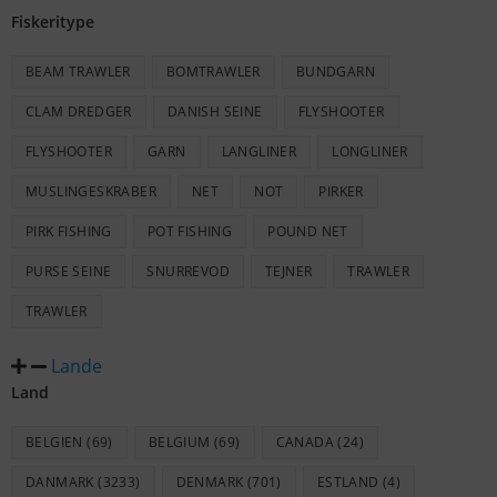
Fiskeritype
BEAM TRAWLER
BOMTRAWLER
BUNDGARN
CLAM DREDGER
DANISH SEINE
FLYSHOOTER
FLYSHOOTER
GARN
LANGLINER
LONGLINER
MUSLINGESKRABER
NET
NOT
PIRKER
PIRK FISHING
POT FISHING
POUND NET
PURSE SEINE
SNURREVOD
TEJNER
TRAWLER
TRAWLER
Lande
Land
BELGIEN
(69)
BELGIUM
(69)
CANADA
(24)
DANMARK
(3233)
DENMARK
(701)
ESTLAND
(4)