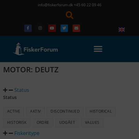
info@fiskerforum.dk
+45 60 22 09 46
MOTOR: DEUTZ
Status
Status
ACTIVE
AKTIV
DISCONTINUED
HISTORICAL
HISTORISK
ORDRE
UDGÅET
VALUES
Fiskeritype