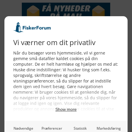
Alle billeder, tekster og data på FiskerForum er beskyttet af dansk
lov om ophavsret. Alle rettigheder tilhører eller varetages af
FiskerForum.dk på vegne af de tilknyttede fotografer. Det er ikke
tilladt at kopiere eller bruge tekster, data eller billeder fra
FiskerForum uden tilladelse. © 20026 -