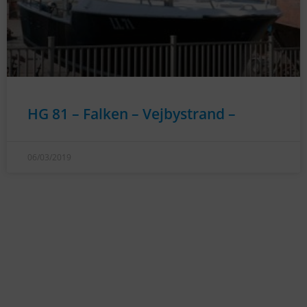
HG 81 – Falken – Vejbystrand –
06/03/2019
KONTAKTINFO
+45 60 22 09 46
info@fiskerforum.dk
Otto Pedersvej 1
6960 Hvide Sande