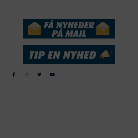
NYHEDSSERVICE
Alle billeder, tekster og data på FiskerForum er beskyttet af dansk
lov om ophavsret. Alle rettigheder tilhører eller varetages af
FiskerForum.dk på vegne af de tilknyttede fotografer. Det er ikke