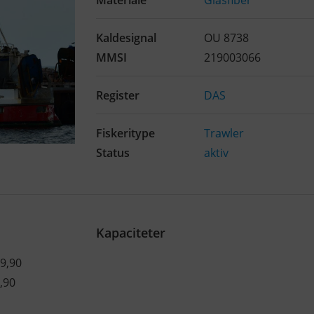
Materiale
Glasfiber
Kaldesignal
OU 8738
MMSI
219003066
Register
DAS
Fiskeritype
Trawler
Status
aktiv
Kapaciteter
9,90
,90