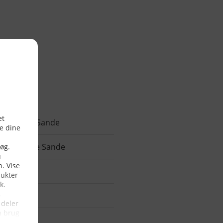
sen, Hvide Sande
sen, Hvide Sande
Gregersen
iskeri ApS