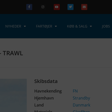
NYHEDER
FARTØJER
KØB & SALG
JOBS
 – TRAWL
Skibsdata
Havnekending
FN
Hjemhavn
Strandby
Land
Danmark