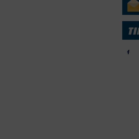
b & Salg
2025
yrebørs
2024
iepriser
2023
skepriser
2022
kta om Fisk
2022
dieinformation
2021
2020
2019
2018
2017
2016
2015