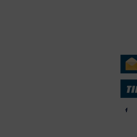
erForum er beskyttet af dansk lov om ophavsret. Alle rettigheder
.dk på vegne af de tilknyttede fotografer. Det er ikke tilladt at
r billeder fra FiskerForum uden tilladelse. © 20026 -
H
ERVICE
NYHEDSARKIV
NYHE
rtøjer - Skibsdatabase
2026
b & Salg
2025
yrebørs
2024
iepriser
2023
skepriser
2022
kta om Fisk
2022
dieinformation
2021
2020
2019
2018