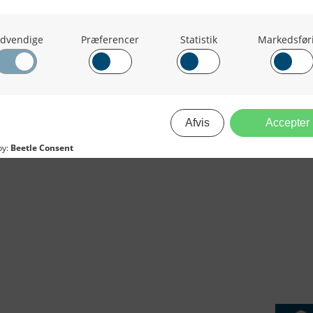
21-01-2026
LV-Fisk ApS
ERVICE
NYHEDSARKIV
NYHE
rtøjer - Skibsdatabase
2026