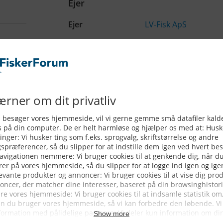
Ejer
Ejer
LV-Fisk ApS
2007
2009
Michael Jen
2009
2021
Thomas Han
Lars Kruse 
02-05-2023
28-10-2025
Gregersen F
28-10-2025
21-01-2026
LV-Fisk ApS