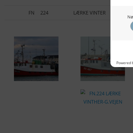
FN
224
LÆRKE VINTER
KONTAKTINFO
NYHEDER
S
Seneste Nyheder
Fa
+45 60 22 09 46