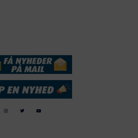
Webdesign by
ApolloMedia
andelsbetingelser
Cookie & Privatlivspolitik
DSSERVICE