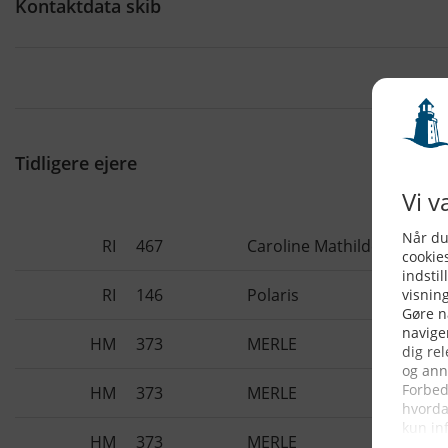
Kontaktdata skib
Tidligere ejere
RI
467
Caroline Mathilde
RI
146
Polaris
HM
373
MERLE
HM
373
MERLE
HM
373
MERLE