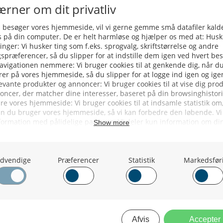
ERVICE
NYHEDSARKIV
NYHE
rtøjer - Skibsdatabase
2026
b & Salg
2025
yrebørs
2024
iepriser
2023
skepriser
2022
kta om Fisk
2022
dieinformation
2021
2020
2019
2018
2017
2016
2015