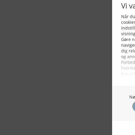
KONTAKTINFO
NYHEDER
S
Seneste Nyheder
Fa
+45 60 22 09 46
Nordiske Nyheder
Kø
info@fiskerforum.dk
Nybygninger
H
Nyhedsservice
Ol
Otto Pedersvej 1
Tip en Nyhed
Fi
6960 Hvide Sande
News in English
Fa
Danmark
Me
ANDRE PROJEKTER
Oplevelsesgaver
DK Fisker
OSB plader
Gas grill
Hvide Sande
MyHvideSande