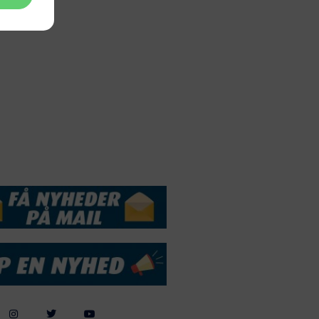
Webdesign by
ApolloMedia
andelsbetingelser
Cookie & Privatlivspolitik
DSSERVICE