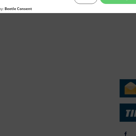
erForum er beskyttet af dansk lov om ophavsret. Alle rettigheder
.dk på vegne af de tilknyttede fotografer. Det er ikke tilladt at
r billeder fra FiskerForum uden tilladelse. © 20026 -
H
ERVICE
NYHEDSARKIV
NYHE
rtøjer - Skibsdatabase
2026
b & Salg
2025
yrebørs
2024
iepriser
2023
skepriser
2022
kta om Fisk
2022
dieinformation
2021