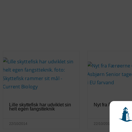
Lille skyttefisk har udviklet sin
Nyt fra Færøerne 
helt egen fangstteknik
22/10/2014
22/10/2014