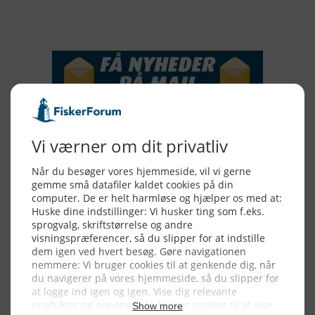
NYHEDSSERVICE
Alle billeder, tekster og data på FiskerForum er beskyttet af dansk
lov om ophavsret. Alle rettigheder tilhører eller varetages af