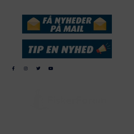
NYHEDSSERVICE
Alle billeder, tekster og data på FiskerForum er beskyttet af dansk
lov om ophavsret. Alle rettigheder tilhører eller varetages af
FiskerForum.dk på vegne af de tilknyttede fotografer. Det er ikke