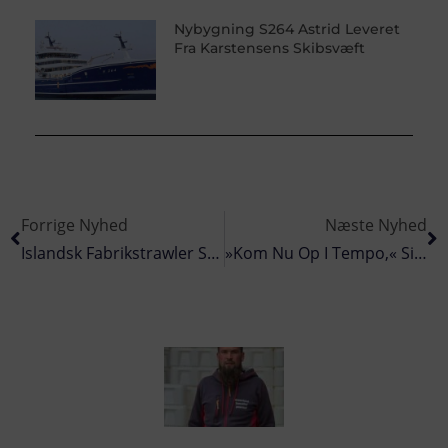
Nybygning S264 Astrid Leveret
Fra Karstensens Skibsvæft
Forrige Nyhed
Næste Nyhed
Islandsk Fabrikstrawler Slår Gammel Fangstrekord
»Kom Nu Op I Tempo,« Siger Direktør Om Etableringen Af Grøn Strøm Til Power-To-X