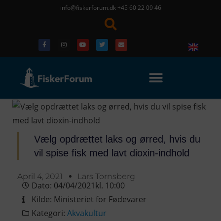
info@fiskerforum.dk
+45 60 22 09 46
Vælg opdrættet laks og ørred, hvis du
vil spise fisk med lavt dioxin-indhold
April 4, 2021
Lars Tornsberg
Dato:
04/04/2021
kl.
10:00
Kilde:
Ministeriet for Fødevarer
Kategori:
Akvakultur