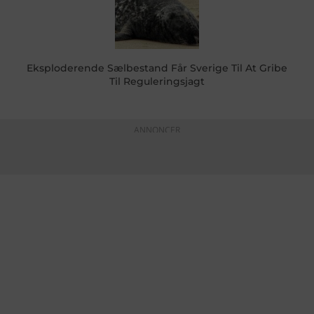
Eksploderende Sælbestand Får Sverige Til At Gribe
Til Reguleringsjagt
ANNONCER
KONTAKTINFO
+45 60 22 09 46
info@fiskerforum.dk
Otto Pedersvej 1
6960 Hvide Sande