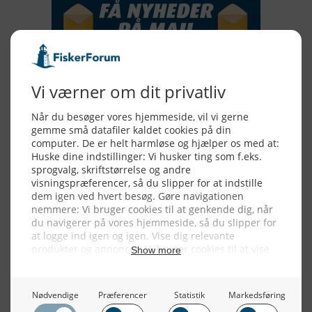
Alle billeder, tekster og data på FiskerForum er beskyttet af dansk
lov om ophavsret. Alle rettigheder tilhører eller varetages af
FiskerForum.dk på vegne af de tilknyttede fotografer. Det er ikke
tilladt at kopiere eller bruge tekster, data eller billeder fra
FiskerForum uden tilladelse. © 20026 -