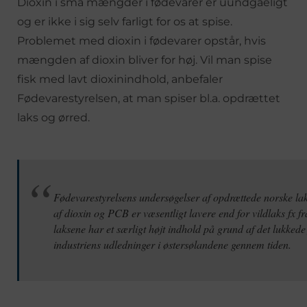
Dioxin i små mængder i fødevarer er uundgåeligt
og er ikke i sig selv farligt for os at spise.
Problemet med dioxin i fødevarer opstår, hvis
mængden af dioxin bliver for høj. Vil man spise
fisk med lavt dioxinindhold, anbefaler
Fødevarestyrelsen, at man spiser bl.a. opdrættet
laks og ørred.
Fødevarestyrelsens undersøgelser af opdrættede norske laks
af dioxin og PCB er væsentligt lavere end for vildlaks fx f
laksene har et særligt højt indhold på grund af det lukked
industriens udledninger i østersølandene gennem tiden.