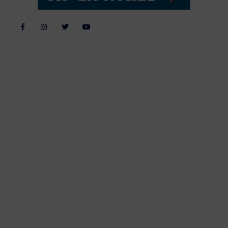
Alle billeder, tekster og data på FiskerForum er beskyttet af dansk
lov om ophavsret. Alle rettigheder tilhører eller varetages af
FiskerForum.dk på vegne af de tilknyttede fotografer. Det er ikke
tilladt at kopiere eller bruge tekster, data eller billeder fra
FiskerForum uden tilladelse. © 20026 -
Webdesign by
ApolloMedia
Handelsbetingelser
Cookie & Privatlivspolitik