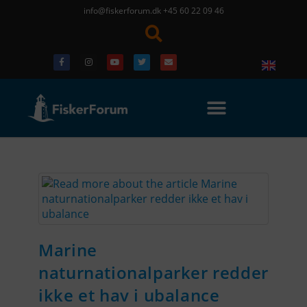
info@fiskerforum.dk
+45 60 22 09 46
Marine
naturnationalparker redder
ikke et hav i ubalance