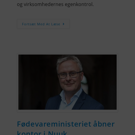
og virksomhedernes egenkontrol.
Fortsæt Med At Læse
Fødevareministeriet åbner
kontor i Nuuk