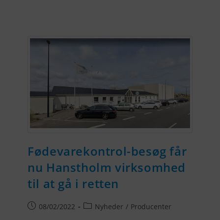
Fødevarekontrol-besøg får
nu Hanstholm virksomhed
til at gå i retten
08/02/2022
Nyheder
/
Producenter