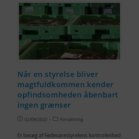
Når en styrelse bliver
magtfuldkommen kender
opfindsomheden åbenbart
ingen grænser
02/08/2022
Forvaltning
Et besøg af Fødevarestyrelens kontrolenhed