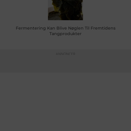
Fermentering Kan Blive Nøglen Til Fremtidens
Tangprodukter
ANNONCER
KONTAKTINFO
+45 60 22 09 46
info@fiskerforum.dk
Otto Pedersvej 1
6960 Hvide Sande