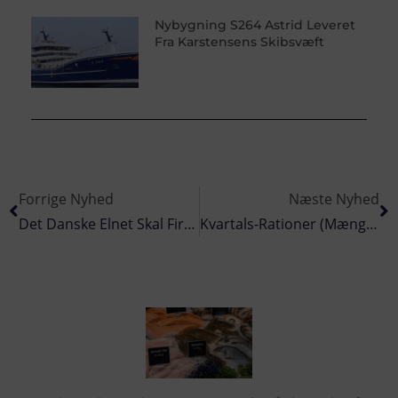
Nybygning S264 Astrid Leveret
Fra Karstensens Skibsvæft
Forrige Nyhed
Næste Nyhed
Det Danske Elnet Skal Firedoble Kapaciteten
Kvartals-Rationer (mængder) For Mindre Aktive Fartøjer I 2023