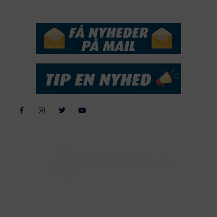
NYHEDSSERVICE
Alle billeder, tekster og data på FiskerForum er beskyttet af dansk
lov om ophavsret. Alle rettigheder tilhører eller varetages af
FiskerForum.dk på vegne af de tilknyttede fotografer. Det er ikke