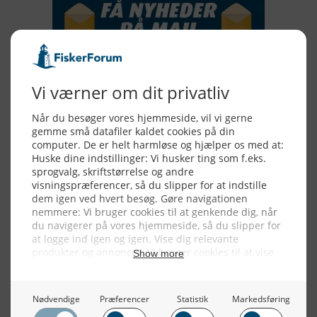
Alle billeder, tekster og data på FiskerForum er beskyttet af dansk
lov om ophavsret. Alle rettigheder tilhører eller varetages af
FiskerForum.dk på vegne af de tilknyttede fotografer. Det er ikke
tilladt at kopiere eller bruge tekster, data eller billeder fra
FiskerForum uden tilladelse. © 20026 -