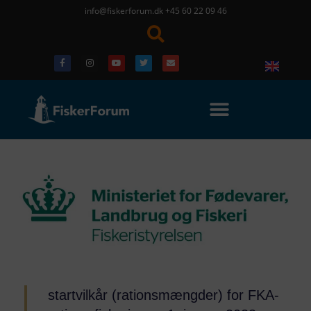
info@fiskerforum.dk
+45 60 22 09 46
startvilkår (rationsmængder) for FKA-