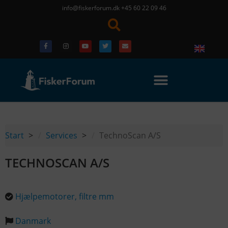
info@fiskerforum.dk
+45 60 22 09 46
Start
Services
TechnoScan A/S
TECHNOSCAN A/S
Hjælpemotorer, filtre mm
Danmark