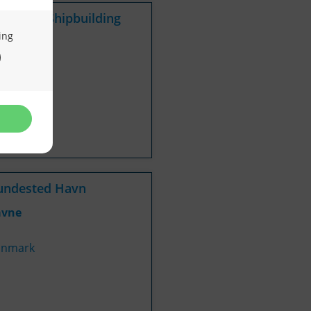
ekman Shipbuilding
rfter
lland
undested Havn
avne
nmark