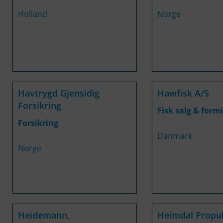
Holland
Norge
Havtrygd Gjensidig
Hawfisk A/S
Forsikring
Fisk salg & form
Forsikring
Danmark
Norge
Heidemann,
Heimdal Propu