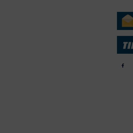
ERVICE
NYHEDSARKIV
NYHE
rtøjer - Skibsdatabase
2026
b & Salg
2025
yrebørs
2024
iepriser
2023
skepriser
2022
kta om Fisk
2022
dieinformation
2021
2020
2019
2018
2017
2016
2015