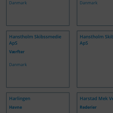
Danmark
Danmark
Hanstholm Skibssmedie
Hanstholm Ski
ApS
ApS
Værfter
Danmark
Harlingen
Harstad Mek V
Havne
Rederier