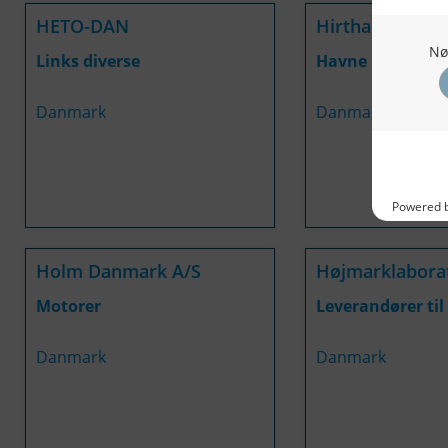
HETO-DAN
Hirthals Havn
Links diverse
Havne
Danmark
Danmark
Holm Danmark A/S
Højmarklaborat
Motorer
Leverandører til 
Danmark
Danmark