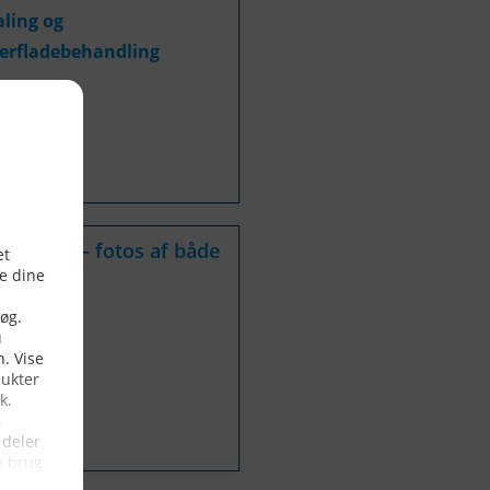
ling og
erfladebehandling
nmark
røynytt – fotos af både
dre Lande