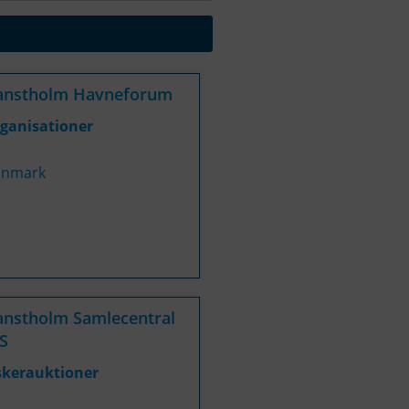
anstholm Havneforum
ganisationer
nmark
nstholm Samlecentral
S
skerauktioner