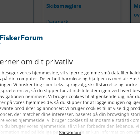
Skibsmæglere
Ma
ov
Danmark
Da
Heringshai
He
Tyskland
An
ling