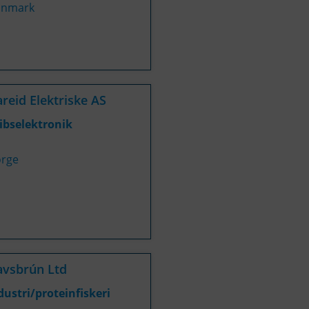
nmark
reid Elektriske AS
ibselektronik
rge
vsbrún Ltd
dustri/proteinfiskeri