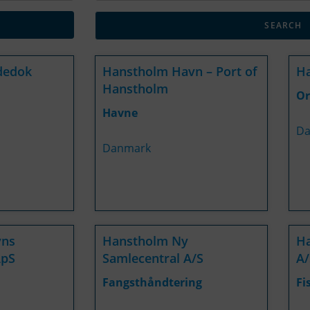
dedok
Hanstholm Havn – Port of
H
Hanstholm
Or
Havne
Da
Danmark
vns
Hanstholm Ny
Ha
ApS
Samlecentral A/S
A/
Fangsthåndtering
Fi