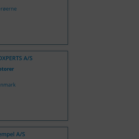
røerne
DXPERTS A/S
torer
nmark
empel A/S