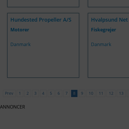
Hundested Propeller A/S
Hvalpsund Net
Motorer
Fiskegrejer
Danmark
Danmark
Prev
1
2
3
4
5
6
7
8
9
10
11
12
13
ANNONCER