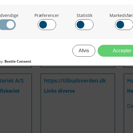
Hirtshals Marineolie
Ho
Brændstof og smøremidler
Væ
Danmark
Ho
oriet A/S
https://tilbudsverden.dk
H
fiskeriet
Links diverse
H
Da