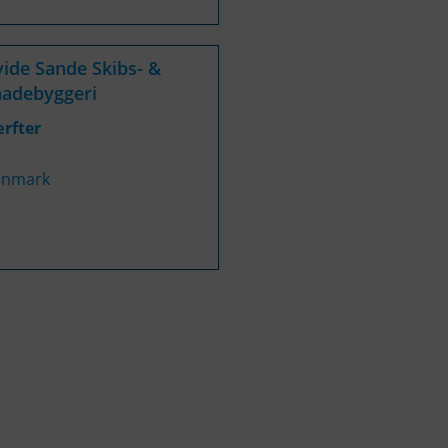
ide Sande Skibs- &
adebyggeri
rfter
nmark