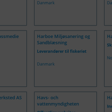
Danmark
Da
bssmedie
Harboe Miljøsanering og
Ha
Sandblæsning
Sk
Leverandører til fiskeriet
No
Danmark
erksted AS
Havs- och
Ha
vattenmyndigheten
In