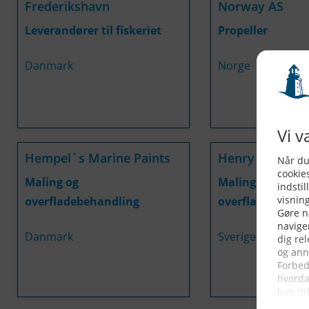
Frederikshavn
Norway AS
Leverandører til fiskeriet
Propeller
Danmark
Norge
Hempel´s Marine Paints
Henry Allt i Allt
Maling og
Maling og
overfladebehandling
overfladebehand
Danmark
Sverige