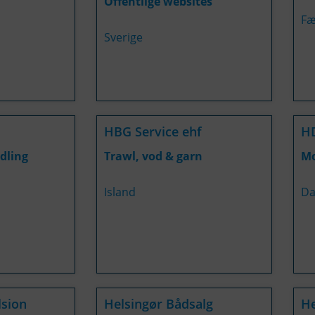
Offentlige websites
Fæ
Sverige
HBG Service ehf
H
idling
Trawl, vod & garn
Mo
Island
Da
lsion
Helsingør Bådsalg
H