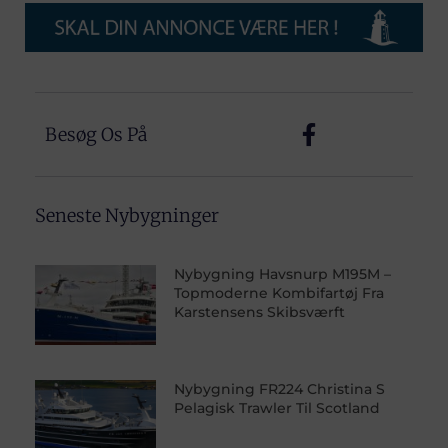
Besøg Os På
Seneste Nybygninger
Nybygning Havsnurp M195M –
Topmoderne Kombifartøj Fra
Karstensens Skibsværft
Nybygning FR224 Christina S
Pelagisk Trawler Til Scotland