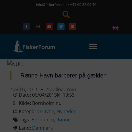
info@fiskerforum.dk
+45 60 22 09 46
Rønne Havn barberer på gælden
April 6, 2013
Apolloadmin
Dato:
06/04/2013
kl.
19:53
Kilde:
Bornholm.nu
Kategori:
Havne
,
Nyheder
Tags:
Bornholm
,
Rønne
Land:
Danmark