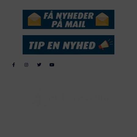
NYHEDSSERVICE
Alle billeder, tekster og data på FiskerForum er beskyttet af dansk
lov om ophavsret. Alle rettigheder tilhører eller varetages af
FiskerForum.dk på vegne af de tilknyttede fotografer. Det er ikke
tilladt at kopiere eller bruge tekster, data eller billeder fra