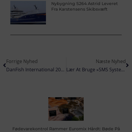
Nybygning S264 Astrid Leveret
Fra Karstensens Skibsvæft
Forrige Nyhed
Næste Nyhed
DanFish International 2017 Blev En Af De Helt Store
Lær At Bruge »SMS Systemet« Fra Fiskeriets Arbejdsmiljøråd
Fødevarekontrol Rammer Euromix Hårdt: Bøde På