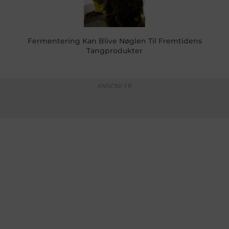
Fermentering Kan Blive Nøglen Til Fremtidens
Tangprodukter
ANNONCER
KONTAKTINFO
+45 60 22 09 46
info@fiskerforum.dk
Otto Pedersvej 1
6960 Hvide Sande
Danmark