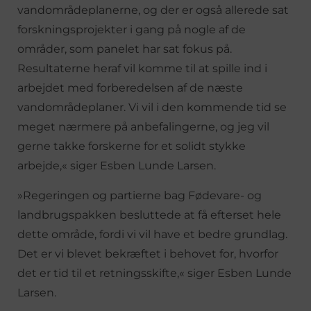
vandområdeplanerne, og der er også allerede sat
forskningsprojekter i gang på nogle af de
områder, som panelet har sat fokus på.
Resultaterne heraf vil komme til at spille ind i
arbejdet med forberedelsen af de næste
vandområdeplaner. Vi vil i den kommende tid se
meget nærmere på anbefalingerne, og jeg vil
gerne takke forskerne for et solidt stykke
arbejde,« siger Esben Lunde Larsen.
»Regeringen og partierne bag Fødevare- og
landbrugspakken besluttede at få efterset hele
dette område, fordi vi vil have et bedre grundlag.
Det er vi blevet bekræftet i behovet for, hvorfor
det er tid til et retningsskifte,« siger Esben Lunde
Larsen.