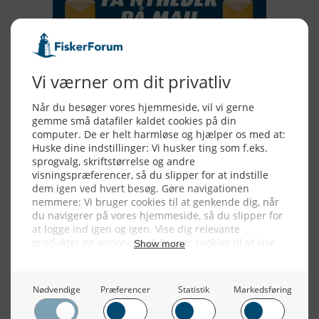
Alle billeder, tekster og data på FiskerForum er beskyttet af dansk
lov om ophavsret. Alle rettigheder tilhører eller varetages af
FiskerForum.dk på vegne af de tilknyttede fotografer. Det er ikke
tilladt at kopiere eller bruge tekster, data eller billeder fra
FiskerForum uden tilladelse. © 20026 -