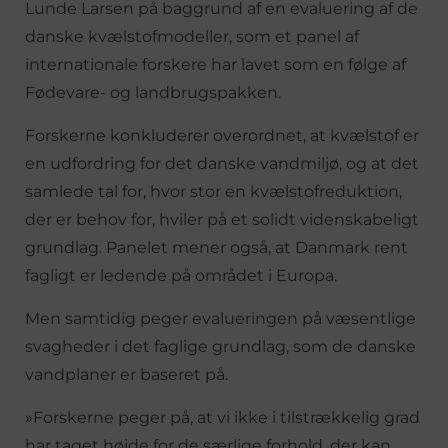
Lunde Larsen på baggrund af en evaluering af de
danske kvælstofmodeller, som et panel af
internationale forskere har lavet som en følge af
Fødevare- og landbrugspakken.
Forskerne konkluderer overordnet, at kvælstof er
en udfordring for det danske vandmiljø, og at det
samlede tal for, hvor stor en kvælstofreduktion,
der er behov for, hviler på et solidt videnskabeligt
grundlag. Panelet mener også, at Danmark rent
fagligt er ledende på området i Europa.
Men samtidig peger evalueringen på væsentlige
svagheder i det faglige grundlag, som de danske
vandplaner er baseret på.
»Forskerne peger på, at vi ikke i tilstrækkelig grad
har taget højde for de særlige forhold, der kan