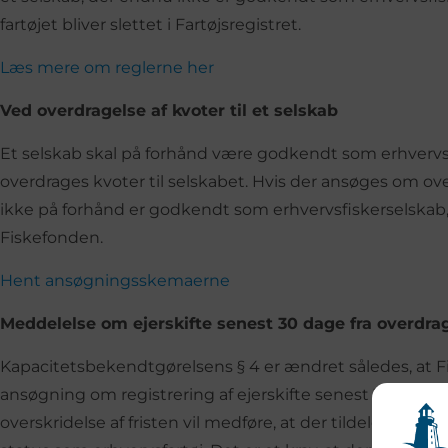
fartøjet bliver slettet i Fartøjsregistret.
Læs mere om reglerne her
Ved overdragelse af kvoter til et selskab
Et selskab skal på forhånd være godkendt som erhvervs
overdrages kvoter til selskabet. Hvis der ansøges om overf
ikke på forhånd er godkendt som erhvervsfiskerselskab, 
Fiskefonden.
Hent ansøgningsskemaerne
Meddelelse om ejerskifte senest 30 dage fra overdra
Kapacitetsbekendtgørelsens § 4 er ændret således, at F
ansøgning om registrering af ejerskifte senest 30 dage 
overskridelse af fristen vil medføre, at der tildeles en bø