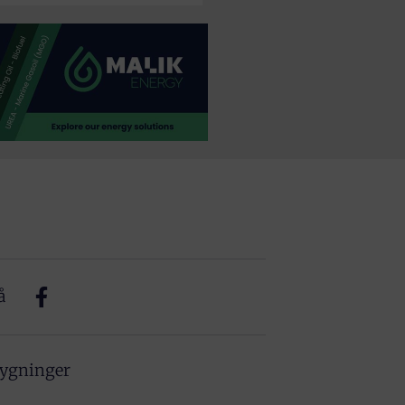
å
bygninger