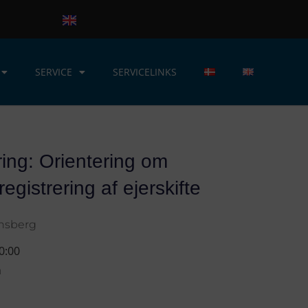
SERVICE
SERVICELINKS
ing: Orientering om
registrering af ejerskifte
rnsberg
0:00
n