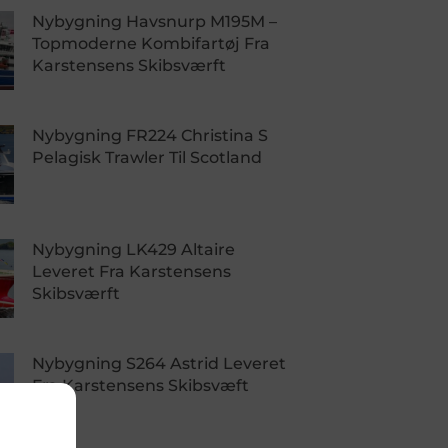
Nybygning Havsnurp M195M –
Topmoderne Kombifartøj Fra
Karstensens Skibsværft
Nybygning FR224 Christina S
Pelagisk Trawler Til Scotland
Nybygning LK429 Altaire
Leveret Fra Karstensens
Skibsværft
Nybygning S264 Astrid Leveret
Fra Karstensens Skibsvæft