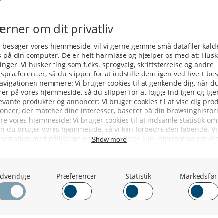
des et ansøgningsskema, og at der
 i form af et skøde.
oy
Hvem Ka’ – Norge Ka’. De Dobler Nu Kvo