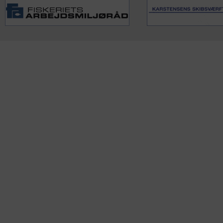
KONTAKTINFO
NYHEDER
S
Seneste Nyheder
Fa
+45 60 22 09 46
Nordiske Nyheder
Kø
info@fiskerforum.dk
Nybygninger
H
Nyhedsservice
Ol
Otto Pedersvej 1
Tip en Nyhed
Fi
6960 Hvide Sande
News in English
Fa
Danmark
Me
ANDRE PROJEKTER
Oplevelsesgaver
DK Fisker
OSB plader