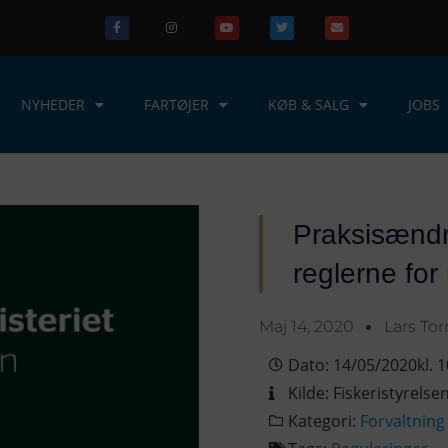
NYHEDER
FARTØJER
KØB & SALG
JOBS
Praksisændr
reglerne for 
Maj 14, 2020
Lars To
Dato:
14/05/2020
kl.
1
Kilde:
Fiskeristyrelse
Kategori:
Forvaltning