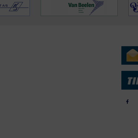
ERVICE
NYHEDSARKIV
NYHE
rtøjer - Skibsdatabase
2026
b & Salg
2025
yrebørs
2024
iepriser
2023
skepriser
2022
kta om Fisk
2022
dieinformation
2021
2020
2019
2018
2017