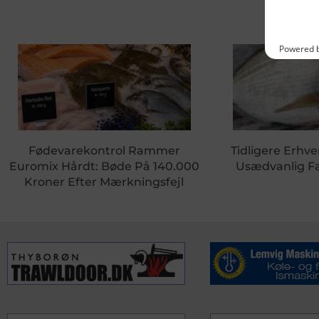
Fødevarekontrol Rammer
Tidligere Erhve
Euromix Hårdt: Bøde På 140.000
Usædvanlig Fa
Kroner Efter Mærkningsfejl