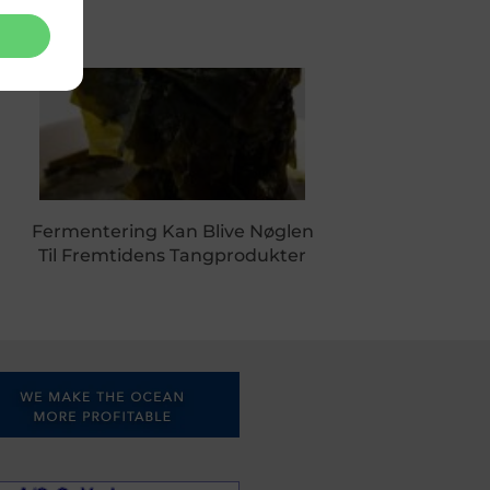
Fermentering Kan Blive Nøglen
Til Fremtidens Tangprodukter