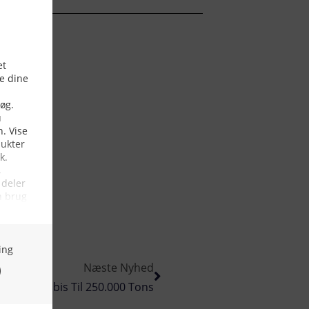
Næste Nyhed
ten På Tobis Til 250.000 Tons