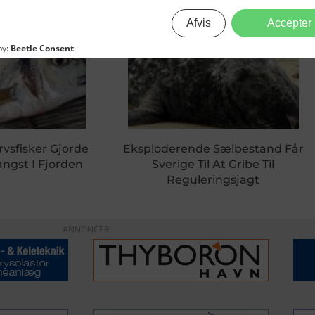
rvsfisker Gjorde
Eksploderende Sælbestand Får
ngst I Fjorden
Sverige Til At Gribe Til
Reguleringsjagt
ANNONCER