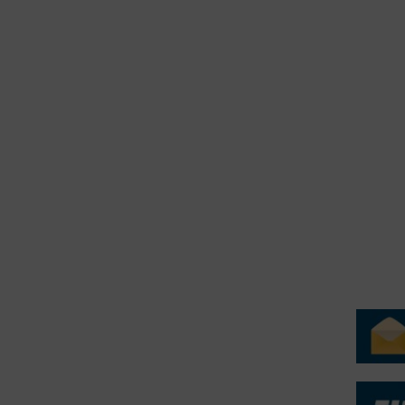
2016
2015
erForum er beskyttet af dansk lov om ophavsret. Alle rettigheder
.dk på vegne af de tilknyttede fotografer. Det er ikke tilladt at
r billeder fra FiskerForum uden tilladelse. © 20026 -
H
ERVICE
NYHEDSARKIV
NYHE
rtøjer - Skibsdatabase
2026
b & Salg
2025
yrebørs
2024
iepriser
2023