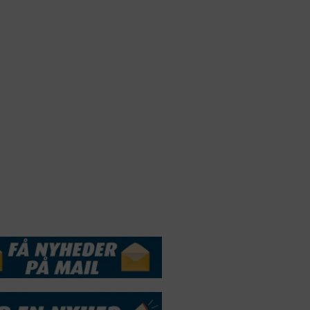
Webdesign by
ApolloMedia
andelsbetingelser
Cookie & Privatlivspolitik
DSSERVICE