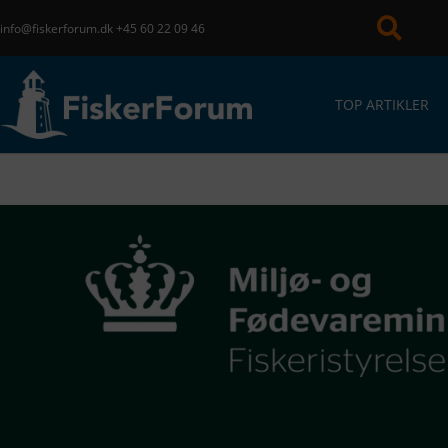
info@fiskerforum.dk
+45 60 22 09 46
TOP ARTIKLER