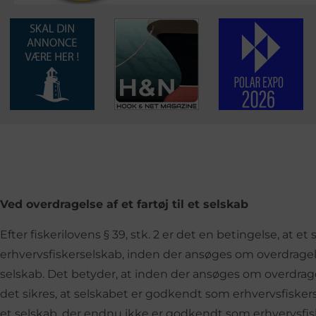
Ved overdragelse af et fartøj til et selskab
Efter fiskerilovens § 39, stk. 2 er det en betingelse, at 
erhvervsfiskerselskab, inden der ansøges om overdragels
selskab. Det betyder, at inden der ansøges om overdragelse
det sikres, at selskabet er godkendt som erhvervsfiskerse
et selskab, der endnu ikke er godkendt som erhvervsfisk