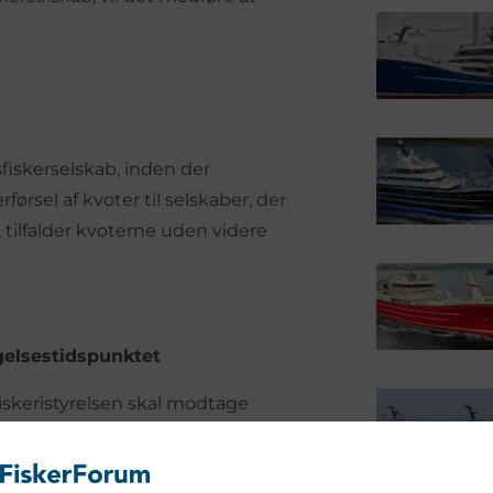
fiskerselskab, inden der
ørsel af kvoter til selskaber, der
tilfalder kvoterne uden videre
gelsestidspunktet
iskeristyrelsen skal modtage
fra overdragelsestidspunktet. En
de. Fartøjet vil dog beholde sin