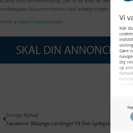
status som erhvervsfartøj. Det er et krav, at der anven
vedlægges dokumentation ved ansøgningen, eksempelvis
Hent ansøgningsskemaet
Forrige Nyhed
Færøerne: Blålange-Landinger På Den Sydligste Ø Sudur