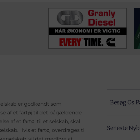
Besøg Os P
et selskab er godkendt som
e af et fartøj til det pågældende
 af et fartøj til et selskab, skal
Seneste Ny
lskab. Hvis et fartøj overdrages til
erselskab, vil det medføre at