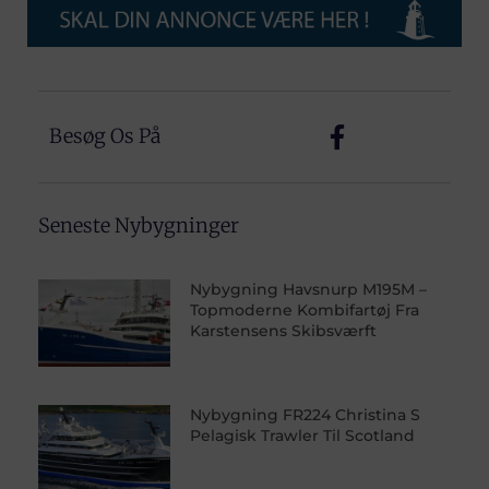
Besøg Os På
Seneste Nybygninger
Nybygning Havsnurp M195M –
Topmoderne Kombifartøj Fra
Karstensens Skibsværft
Nybygning FR224 Christina S
Pelagisk Trawler Til Scotland