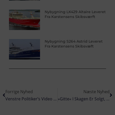
Nybygning LK429 Altaire Leveret
Fra Karstensens Skibsværft
Nybygning S264 Astrid Leveret
Fra Karstensens Skibsvæft
Forrige Nyhed
Næste Nyhed
Venstre Politiker’s Video Taget Af Facebook Hvor Trawlfiskeriet Omtales Positivt
»Gitte« I Skagen Er Solgt, Ny Afløser Kommer Fra Skotland