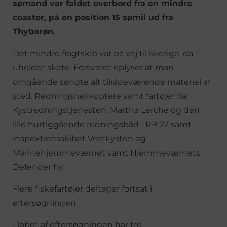
sømand var faldet overbord fra en mindre
coaster, på en position 15 sømil ud fra
Thyborøn.
Det mindre fragtskib var på vej til Sverige, da
uheldet skete. Forsvaret oplyser at man
omgående sendte alt tilrådeværende materiel af
sted. Redningshelikoptere samt fartøjer fra
Kystredningstjenesten, Martha Lerche og den
lille hurtiggående redningsbåd LRB 22 samt
inspektionsskibet Vestkysten og
Marinehjemmeværnet samt Hjemmeværnets
Defender fly.
Flere fiskefartøjer deltager fortsat i
eftersøgningen.
I løbet af eftersøgningen har tre