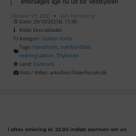
eftersøges lige nu ud for Vestkysten
Oktober 29, 2021
Lars Tornsberg
Dato:
29/10/2021
kl.
11:30
Kilde:
Ekstrabladet
Kategori:
Ulykker-Forlis
Tags:
Hanstholm
,
overbordfald
,
redningsaktion
,
Thyborøn
Land:
Danmark
Foto / Video:
arkivfoto FiskerForum.dk
I aftes omkring kl. 22.00 indløb alarmen om en