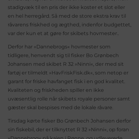
stadigvæk til en pris der ikke koster et slot eller
en hel herregård. Så med de store ekstra krav til
råvarens friskhed og ægthed, indenfor budgettet,
var der kun et at gøre for skibets hovmester..
Derfor har »Dannebrogs« hovmester som
tidligere, henvendt sig til fisker Bo Grønbech
Johansen med skibet R 32 »Ninni«, der med sit
fartøj er tilmeldt »HavFriskFisk.dk«, som netop er
garant for friske havfanget fisk i en god kvalitet.
Kvaliteten og friskheden spiller en ikke
uvæsentlig rolle når skibets royale personer samt
gæster skal bespises med de lokale råvare.
Tirsdag kørte fisker Bo Grønbech Johansen derfor
sin fiskebil, der er tilknyttet R 32 »Ninni«, op foran
»Dannebrog« på kajen i Rønne, og udleverede