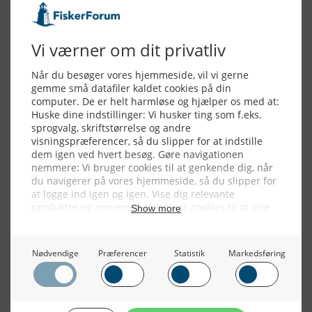
Alle billeder, tekster og data på FiskerForum er beskyttet af dansk
lov om ophavsret. Alle rettigheder tilhører eller varetages af
FiskerForum.dk på vegne af de tilknyttede fotografer. Det er ikke
tilladt at kopiere eller bruge tekster, data eller billeder fra
FiskerForum uden tilladelse. © 20026 -
Webdesign by
ApolloMedia