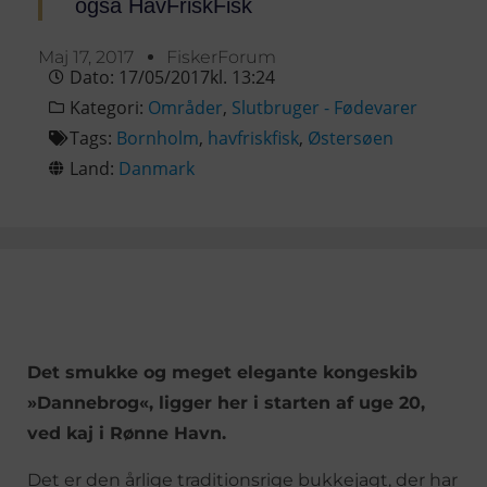
også HavFriskFisk
Maj 17, 2017
FiskerForum
Dato:
17/05/2017
kl.
13:24
Kategori:
Områder
,
Slutbruger - Fødevarer
Tags:
Bornholm
,
havfriskfisk
,
Østersøen
Land:
Danmark
Det smukke og meget elegante kongeskib
»Dannebrog«, ligger her i starten af uge 20,
ved kaj i Rønne Havn.
Det er den årlige traditionsrige bukkejagt, der har