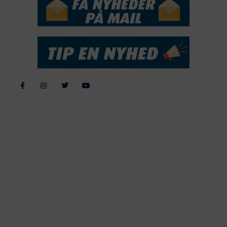
Alle billeder, tekster og data på FiskerForum er beskyttet af dansk
lov om ophavsret. Alle rettigheder tilhører eller varetages af
FiskerForum.dk på vegne af de tilknyttede fotografer. Det er ikke
tilladt at kopiere eller bruge tekster, data eller billeder fra
FiskerForum uden tilladelse. © 20026 -