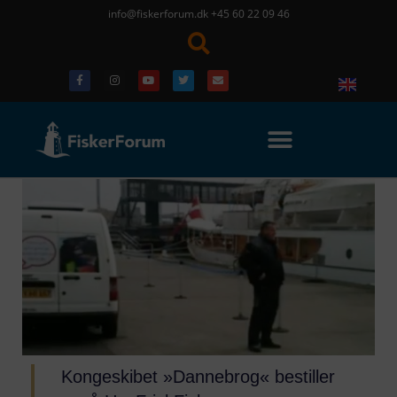
info@fiskerforum.dk
+45 60 22 09 46
Kongeskibet »Dannebrog« bestiller