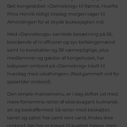
fået kongeskibet »Dannebrog« til Rønne, Hvorfra
Prins Henrik tidligt tirsdag morgen tager til
Almindingen for at skyde bukkejagten ind.
Med »Dannebrogs« samlede besætning på 56,
bestående af ni officerer og syv befalingsmænd
samt to konstabler og 38 værnepligtige, plus
medlemmer og gæster af kongehuset, har
kabyssen ombord på »Dannebrog« travlt til
hverdag med »skafningen« (Red.gammelt ord for
spisetider ombord).
Den simple matrosmenu, er i dag skiftet ud med
mere fornemme retter af ekstravagant kulinarisk
art og beskaffenhed. Så retter med beskøjter,
tørret og saltet fisk samt rent vand, findes ikke
ombord, Nej her er kravet til kvalitet højere, men