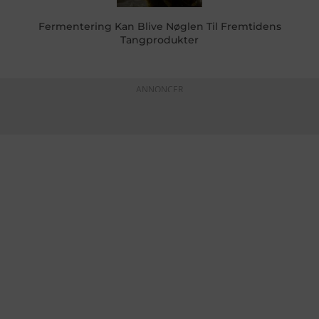
Fermentering Kan Blive Nøglen Til Fremtidens
Tangprodukter
ANNONCER
KONTAKTINFO
+45 60 22 09 46
info@fiskerforum.dk
Otto Pedersvej 1
6960 Hvide Sande
Danmark