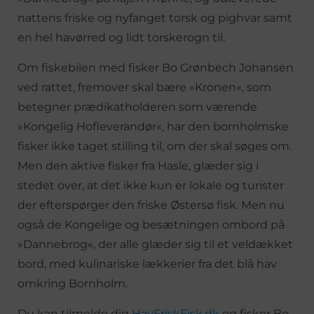
nattens friske og nyfanget torsk og pighvar samt
en hel havørred og lidt torskerogn til.
Om fiskebilen med fisker Bo Grønbech Johansen
ved rattet, fremover skal bære »Kronen«, som
betegner prædikatholderen som værende
»Kongelig Hofleverandør«, har den bornholmske
fisker ikke taget stilling til, om der skal søges om.
Men den aktive fisker fra Hasle, glæder sig i
stedet over, at det ikke kun er lokale og turister
der efterspørger den friske Østersø fisk. Men nu
også de Kongelige og besætningen ombord på
»Dannebrog«, der alle glæder sig til et veldækket
bord, med kulinariske lækkerier fra det blå hav
omkring Bornholm.
Du kan tilmelde dig
HavFriskFisk.dk
og fisker Bo