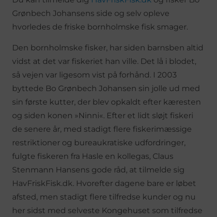
Grønbech Johansens side og selv opleve
hvorledes de friske bornholmske fisk smager.
Den bornholmske fisker, har siden barnsben altid
vidst at det var fiskeriet han ville. Det lå i blodet,
så vejen var ligesom vist på forhånd. I 2003
byttede Bo Grønbech Johansen sin jolle ud med
sin første kutter, der blev opkaldt efter kæresten
og siden konen »Ninni«. Efter et lidt sløjt fiskeri
de senere år, med stadigt flere fiskerimæssige
restriktioner og bureaukratiske udfordringer,
fulgte fiskeren fra Hasle en kollegas, Claus
Stenmann Hansens gode råd, at tilmelde sig
HavFriskFisk.dk. Hvorefter dagene bare er løbet
afsted, men stadigt flere tilfredse kunder og nu
her sidst med selveste Kongehuset som tilfredse