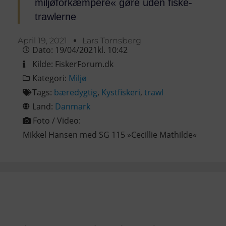
miljøforkæmpere« gøre uden fiske-
trawlerne
April 19, 2021
Lars Tornsberg
Dato:
19/04/2021
kl.
10:42
Kilde:
FiskerForum.dk
Kategori:
Miljø
Tags:
bæredygtig
,
Kystfiskeri
,
trawl
Land:
Danmark
Foto / Video:
Mikkel Hansen med SG 115 »Cecillie Mathilde«