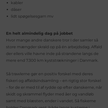
kabler
dåser
lidt spøgelsesgarn mv
En helt almindelig dag på jobbet
Hvor mange andre danskere tror I der samler så
store mængder skrald op på én arbejdsdag. Affald
der ellers ville havne inde på strandene langs de
mere end 7.300 km kyststrækninger i Danmark.
Så trawlerne gør en positiv forskel med deres
fiskeri og affaldsindsamling – en rigtig stor forskel
– for de er med til af rydde op efter danskerne, når
skidt og skrammel flyder med åer og vandløb
samt med blæsten, ender i vandet. Så fiskerne
holder Danmark rent, både langs kysterne i