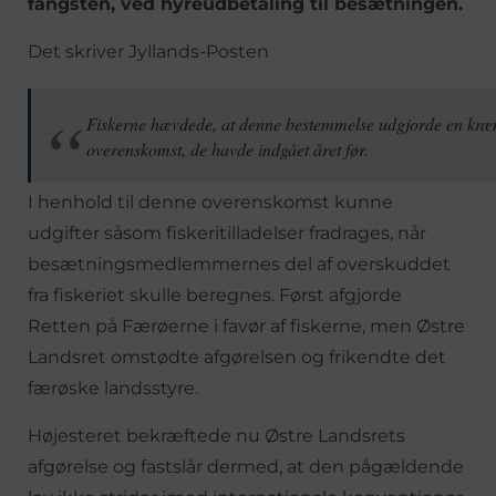
fangsten, ved hyreudbetaling til besætningen.
Det skriver Jyllands-Posten
Fiskerne hævdede, at denne bestemmelse udgjorde en kræn
overenskomst, de havde indgået året før.
I henhold til denne overenskomst kunne
udgifter såsom fiskeritilladelser fradrages, når
besætningsmedlemmernes del af overskuddet
fra fiskeriet skulle beregnes. Først afgjorde
Retten på Færøerne i favør af fiskerne, men Østre
Landsret omstødte afgørelsen og frikendte det
færøske landsstyre.
Højesteret bekræftede nu Østre Landsrets
afgørelse og fastslår dermed, at den pågældende