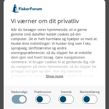
Alle billeder, tekster og data på FiskerForum er beskyttet af dansk
lov om ophavsret. Alle rettigheder tilhører eller varetages af
FiskerForum.dk på vegne af de tilknyttede fotografer. Det er ikke
tilladt at kopiere eller bruge tekster, data eller billeder fra
FiskerForum uden tilladelse. © 20026 -
Webdesign by
ApolloMedia