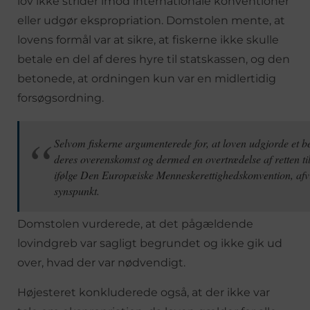
lov ikke strider imod internationale konventioner
eller udgør ekspropriation. Domstolen mente, at
lovens formål var at sikre, at fiskerne ikke skulle
betale en del af deres hyre til statskassen, og den
betonede, at ordningen kun var en midlertidig
forsøgsordning.
Selvom fiskerne argumenterede for, at loven udgjorde et b
deres overenskomst og dermed en overtrædelse af retten til
ifølge Den Europæiske Menneskerettighedskonvention, afvis
synspunkt.
Domstolen vurderede, at det pågældende
lovindgreb var sagligt begrundet og ikke gik ud
over, hvad der var nødvendigt.
Højesteret konkluderede også, at der ikke var