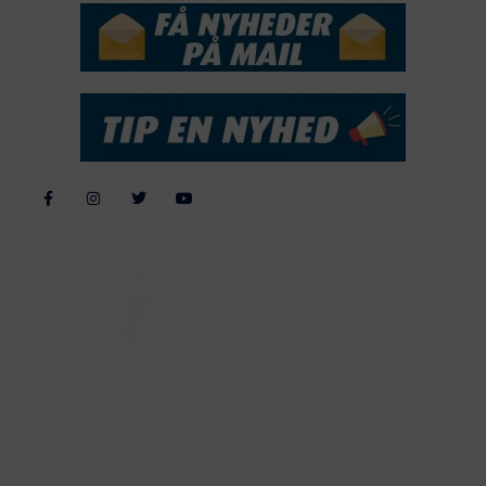
Alle billeder, tekster og data på FiskerForum er beskyttet af dansk
lov om ophavsret. Alle rettigheder tilhører eller varetages af
FiskerForum.dk på vegne af de tilknyttede fotografer. Det er ikke
tilladt at kopiere eller bruge tekster, data eller billeder fra
FiskerForum uden tilladelse. © 20026 -