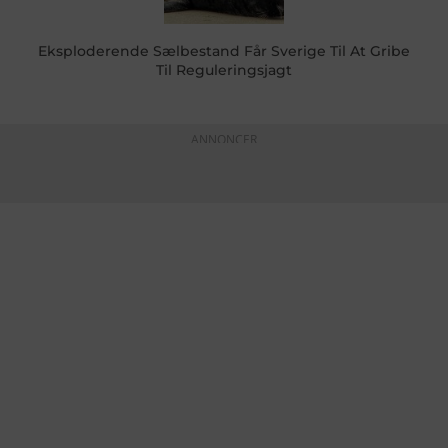
Eksploderende Sælbestand Får Sverige Til At Gribe
Til Reguleringsjagt
ANNONCER
KONTAKTINFO
+45 60 22 09 46
info@fiskerforum.dk
Otto Pedersvej 1
6960 Hvide Sande
Danmark