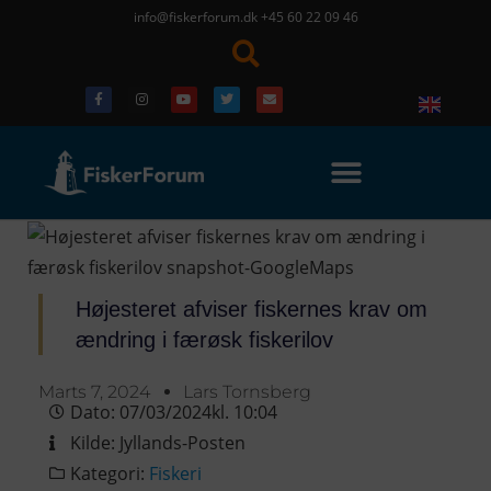
info@fiskerforum.dk
+45 60 22 09 46
Højesteret afviser fiskernes krav om
ændring i færøsk fiskerilov
Marts 7, 2024
Lars Tornsberg
Dato:
07/03/2024
kl.
10:04
Kilde:
Jyllands-Posten
Kategori:
Fiskeri