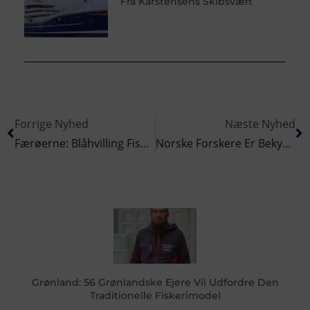
Fra Karstensens Skibsvæft
Forrige Nyhed
Næste Nyhed
Færøerne: Blåhvilling Fiskeri Vest For Irland
Norske Forskere Er Bekymrede For Tobis-Bestanden
Grønland: 56 Grønlandske Ejere Vil Udfordre Den
Traditionelle Fiskerimodel