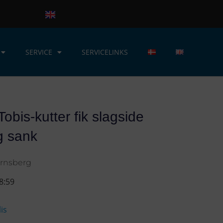
SERVICE
SERVICELINKS
obis-kutter fik slagside
g sank
ornsberg
8:59
is