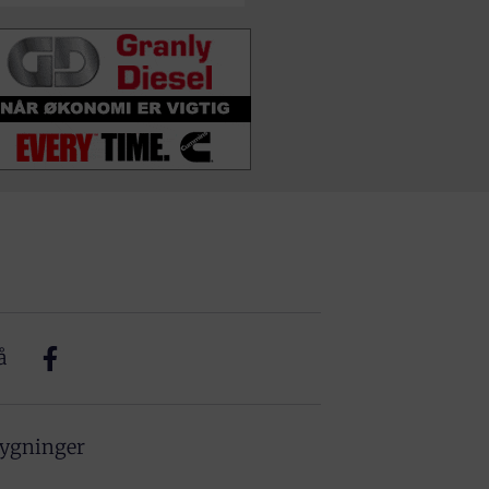
å
bygninger