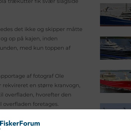
blå trækutter fik svær slagside
kedes det ikke og skipper måtte
 og op på kajen, inden
 bunden, med kun toppen af
pportage af fotograf Ole
r rekvireret en større kranvogn,
il overfladen, hvorefter den
til overfladen foretages.
e sted i Hanstholm Havn, lige