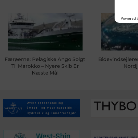
Færøerne: Pelagiske Ango Solgt
Bidevindsejleren
Til Marokko – Nyere Skib Er
Nordj
Næste Mål