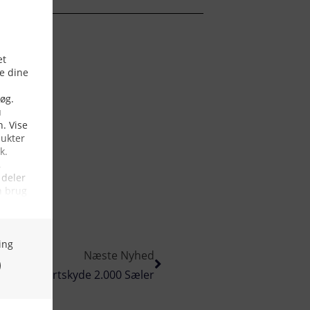
Næste Nyhed
rne Vil Bortskyde 2.000 Sæler