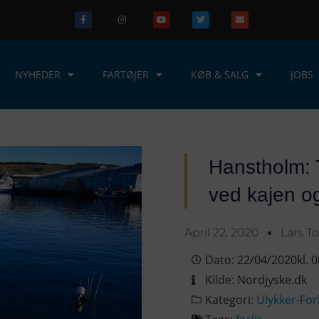
NYHEDER
FARTØJER
KØB & SALG
JOBS
Hanstholm: T
ved kajen o
April 22, 2020
Lars T
Dato:
22/04/2020
kl.
0
Kilde:
Nordjyske.dk
Kategori:
Ulykker-Forl