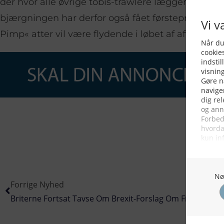
der hvor alle øvrige tobis-trawlere lægger til m
bjærgningen har derfor også fået førsteprioritet 
Pimp« atter vil være flydende i løbet af aftenen.
Forrige Nyhed
Briterne Fortsat Tavse Om Brexit-Forslag Om Fiskeriet