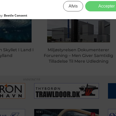
 Skyllet I Land I
Miljøstyrelsen Dokumenterer
ylland
Forurening – Men Giver Samtidig
Tilladelse Til Mere Udledning
ANNONCER