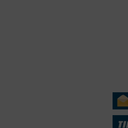
2015
erForum er beskyttet af dansk lov om ophavsret. Alle rettigheder
.dk på vegne af de tilknyttede fotografer. Det er ikke tilladt at
r billeder fra FiskerForum uden tilladelse. © 20026 -
H
ERVICE
NYHEDSARKIV
NYHE
rtøjer - Skibsdatabase
2026
b & Salg
2025
yrebørs
2024
iepriser
2023
skepriser
2022