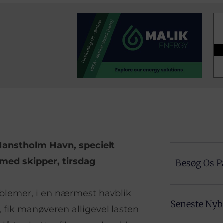
 Hanstholm Havn, specielt
med skipper, tirsdag
Besøg Os P
oblemer, i en nærmest havblik
Seneste Ny
, fik manøveren alligevel lasten