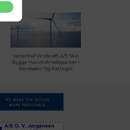
Vattenfall Vindkraft A/S Skal
Bygge Havvindmølleparker I
Nordsøen Og Kattegat