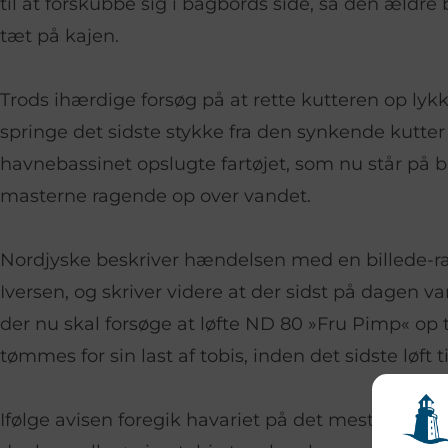
til at forskubbe sig i bagbords side, så den ældre 
tæt på kajen.
Trods ihærdige forsøg på at rette kutteren op lyk
springe det sidste stykke fra den synkende kutter
havnebassinet opslugte fartøjet, som nu står på
masterne ragende op over vandet.
Nordjyske beskriver hændelsen med en billede-ra
Iversen, og skriver videre at der sidst på dagen va
der nu skal forsøge at løfte ND 80 »Fru Pimp« op t
tømmes for sin last af tobis, inden det sidste løft 
Ifølge avisen foregik havariet på det mest kritisk