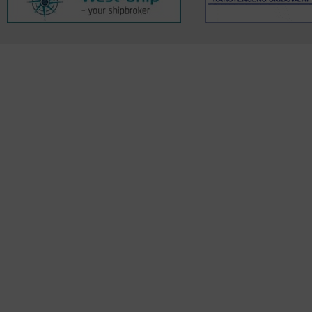
KONTAKTINFO
NYHEDER
S
Seneste Nyheder
Fa
+45 60 22 09 46
Nordiske Nyheder
Kø
info@fiskerforum.dk
Nybygninger
H
Nyhedsservice
Ol
Otto Pedersvej 1
Tip en Nyhed
Fi
6960 Hvide Sande
News in English
Fa
Danmark
Me
ANDRE PROJEKTER
Oplevelsesgaver
DK Fisker
OSB plader
Gas grill