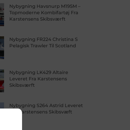
Nybygning Havsnurp M195M –
Topmoderne Kombifartøj Fra
Karstensens Skibsværft
Nybygning FR224 Christina S
Pelagisk Trawler Til Scotland
Nybygning LK429 Altaire
Leveret Fra Karstensens
Skibsværft
Nybygning S264 Astrid Leveret
Fra Karstensens Skibsvæft