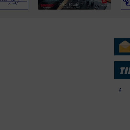
ERVICE
NYHEDSARKIV
NYHE
rtøjer - Skibsdatabase
2026
b & Salg
2025
yrebørs
2024
iepriser
2023
skepriser
2022
kta om Fisk
2022
dieinformation
2021
2020
2019
2018
2017
2016