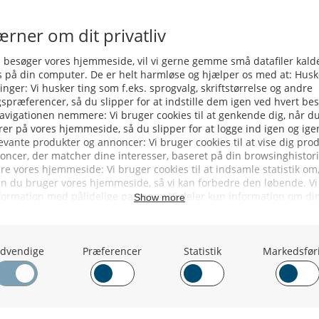
ed deres fangster. Opgaven med
og man forventer at ND 50 »Fru
Svenske