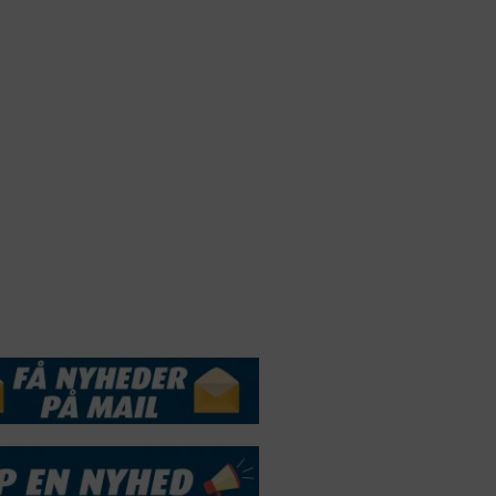
Webdesign by
ApolloMedia
andelsbetingelser
Cookie & Privatlivspolitik
DSSERVICE