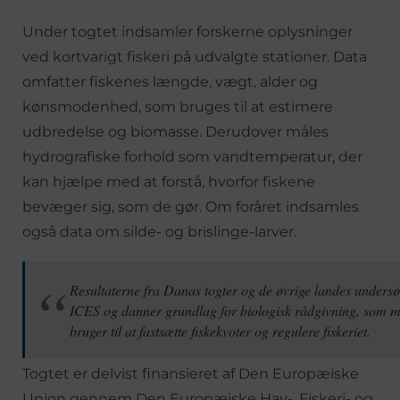
Under togtet indsamler forskerne oplysninger
ved kortvarigt fiskeri på udvalgte stationer. Data
omfatter fiskenes længde, vægt, alder og
kønsmodenhed, som bruges til at estimere
udbredelse og biomasse. Derudover måles
hydrografiske forhold som vandtemperatur, der
kan hjælpe med at forstå, hvorfor fiskene
bevæger sig, som de gør. Om foråret indsamles
også data om silde- og brislinge-larver.
Resultaterne fra Danas togter og de øvrige landes undersø
ICES og danner grundlag for biologisk rådgivning, som 
bruger til at fastsætte fiskekvoter og regulere fiskeriet.
Togtet er delvist finansieret af Den Europæiske
Union gennem Den Europæiske Hav-, Fiskeri- og