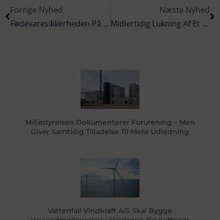
Forrige Nyhed
Næste Nyhed
Fødevaresikkerheden På Spil: Kan Danmark Omstille Uden At Svække Produktionen?
Midlertidig Lukning Af Et Område I Nordsøen På Baggrund Af Prøve Nr. RTCDNK2518
Miljøstyrelsen Dokumenterer Forurening – Men
Giver Samtidig Tilladelse Til Mere Udledning
Vattenfall Vindkraft A/S Skal Bygge
Havvindmølleparker I Nordsøen Og Kattegat