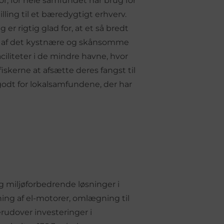
 for, for hele samfundet har brug for
ling til et bæredygtigt erhverv.
g er rigtig glad for, at et så bredt
gen af det kystnære og skånsomme
faciliteter i de mindre havne, hvor
iskerne at afsætte deres fangst til
godt for lokalsamfundene, der har
g miljøforbedrende løsninger i
ning af el-motorer, omlægning til
Derudover investeringer i