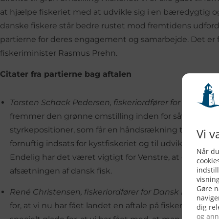
at hjælpe fiskeriet med at udvikle sig i en bæredygtig o
danske fiskere står bedre rustet mod fremtidens udfordri
partierne for deres engagement og samarbejde. Det er fol
fiskeriminister Rasmus Prehn.
Citater fra partierne bag aftalen
Torsten Schack Pedersen, fiskeriordfører for Venstre:
F
fremmer den grønne omstilling inden for såvel fisker
styrkepositioner, som får en håndsrækning til en grøn
fornuftig indsats for kystfiskeriet og til udvikling 
Endelig har det været vigtigt for Venstre, at der også 
afsætningen af dansk fisk.
René Christensen, fiskeriordfører for Dansk Folkepart
for, at vi nu har fået landet en aftale på fiskeriområdet