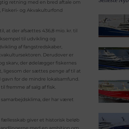
Seneste Ny
gtig retning med en bred aftale om
, Fiskeri- og Akvakulturfond
 at der afsættes 436,8 mio. kr. til
ksempel til udvikling og
dvikling af fangstredskaber,
akvakultursektoren. Derudover er
og skarv, der ødelægger fiskernes
, ligesom der sættes penge af til at
l gavn for de mindre lokalsamfund.
il fremme af salg af fisk.
 samarbejdsklima, der har været
 i fællesskab giver et historisk beløb
il forhandlingerne med en ambition om