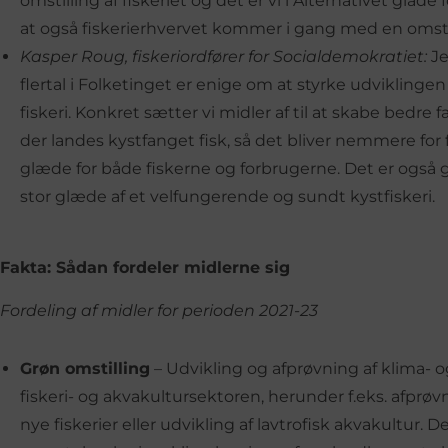
omstilling af fiskeriet og det er vi i Alternativet glade
at også fiskerierhvervet kommer i gang med en omstil
Kasper Roug, fiskeriordfører for Socialdemokratiet:
Je
flertal i Folketinget er enige om at styrke udviklin
fiskeri. Konkret sætter vi midler af til at skabe bedre 
der landes kystfanget fisk, så det bliver nemmere for f
glæde for både fiskerne og forbrugerne. Det er også 
stor glæde af et velfungerende og sundt kystfiskeri.
Fakta: Sådan fordeler midlerne sig
Fordeling af midler for perioden 2021-23
Grøn omstilling
– Udvikling og afprøvning af klima- o
fiskeri- og akvakultursektoren, herunder f.eks. afprøv
nye fiskerier eller udvikling af lavtrofisk akvakultur. 