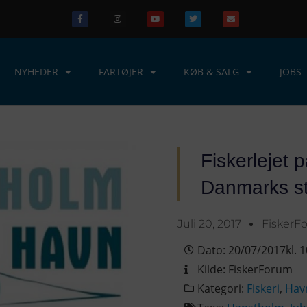
NYHEDER
FARTØJER
KØB & SALG
JOBS
Fiskerlejet 
Danmarks s
Juli 20, 2017
FiskerF
Dato:
20/07/2017
kl.
1
Kilde:
FiskerForum
Kategori:
Fiskeri
,
Hav