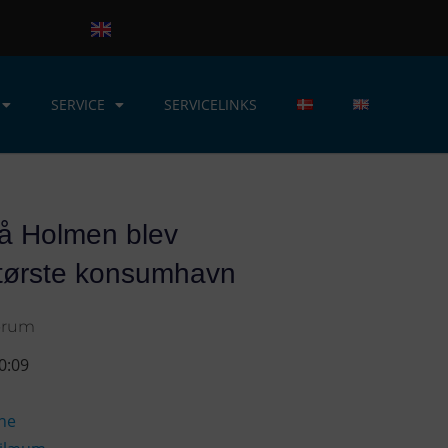
SERVICE
SERVICELINKS
på Holmen blev
tørste konsumhavn
orum
0:09
ne