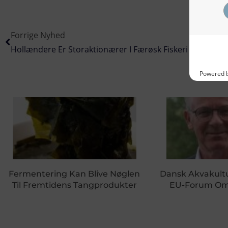
Forrige Nyhed
Hollændere Er Storaktionærer I Færøsk Fiskeri
Fermentering Kan Blive Nøglen
Dansk Akvakultu
Til Fremtidens Tangprodukter
EU-Forum Om 