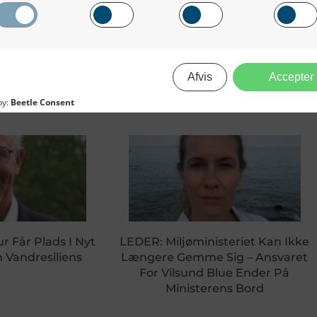
Fra Irriterende Og Usp
r Får Plads I Nyt
LEDER: Miljøministeriet Kan Ikke
Vandresiliens
Længere Gemme Sig – Ansvaret
For Vilsund Blue Ender På
Ministerens Bord