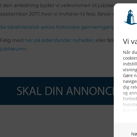
I den anledning byder vi velkommen til jubilæumsfest i 
september 2017, hvor vi inviterer til fest, farver og fisk
Se lokalhistorisk arkivs historiske gennemgang for Ha
Følg med
her på siden/under nyheder
, eller følg os på
fa
jubilæum«.