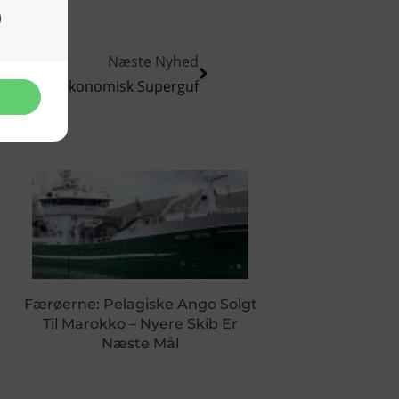
Næste Nyhed
iselig, Til Økonomisk Superguf
Færøerne: Pelagiske Ango Solgt
Til Marokko – Nyere Skib Er
Næste Mål