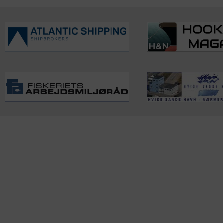
KONTAKTINFO
NYHEDER
S
Seneste Nyheder
Fa
+45 60 22 09 46
Nordiske Nyheder
Kø
info@fiskerforum.dk
Nybygninger
H
Nyhedsservice
Ol
Otto Pedersvej 1
Tip en Nyhed
Fi
6960 Hvide Sande
News in English
Fa