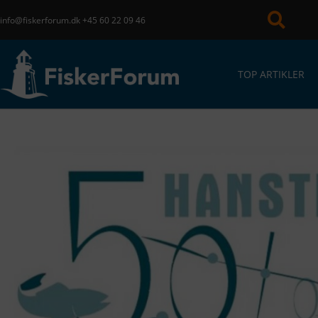
info@fiskerforum.dk
+45 60 22 09 46
TOP ARTIKLER