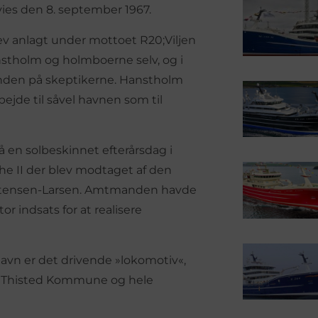
ies den 8. september 1967.
v anlagt under mottoet R20;Viljen
anstholm og holmboerne selv, og i
munden på skeptikerne. Hanstholm
bejde til såvel havnen som til
å en solbeskinnet efterårsdag i
e II der blev modtaget af den
artensen-Larsen. Amtmanden havde
or indsats for at realisere
vn er det drivende »lokomotiv«,
om Thisted Kommune og hele