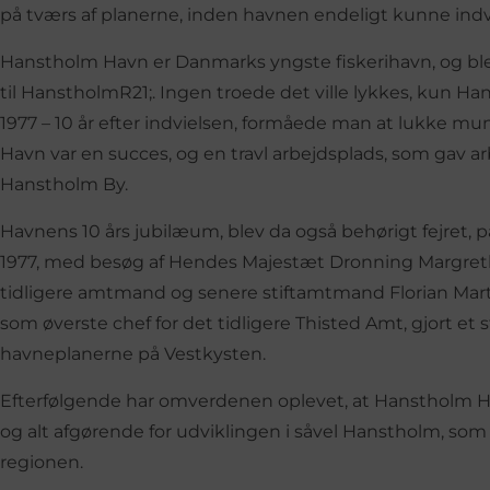
på tværs af planerne, inden havnen endeligt kunne indv
Hanstholm Havn er Danmarks yngste fiskerihavn, og ble
til HanstholmR21;. Ingen troede det ville lykkes, kun H
1977 – 10 år efter indvielsen, formåede man at lukke 
Havn var en succes, og en travl arbejdsplads, som gav ar
Hanstholm By.
Havnens 10 års jubilæum, blev da også behørigt fejret, p
1977, med besøg af Hendes Majestæt Dronning Margreth
tidligere amtmand og senere stiftamtmand Florian M
som øverste chef for det tidligere Thisted Amt, gjort et st
havneplanerne på Vestkysten.
Efterfølgende har omverdenen oplevet, at Hanstholm Ha
og alt afgørende for udviklingen i såvel Hanstholm, s
regionen.