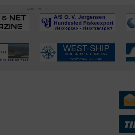
ANNONCER
ERVICE
NYHEDSARKIV
NYHE
rtøjer - Skibsdatabase
2026
b & Salg
2025
yrebørs
2024
iepriser
2023
skepriser
2022
kta om Fisk
2022