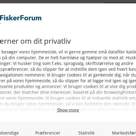
Hanstholm i dagene 8. 9. og 10.
 i Danmarks konsumfiskerihavn no.1.
nstholm Havn her
cebook »Hanstholm Havns 50 års