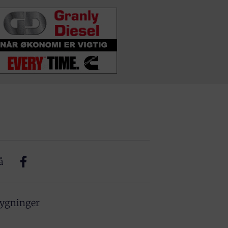
å
bygninger