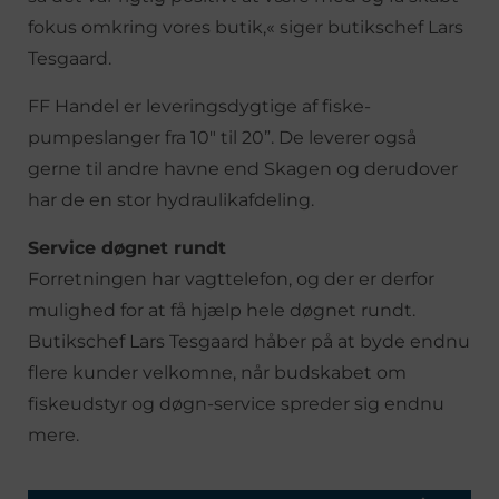
fokus omkring vores butik,« siger butiks­chef Lars
Tesgaard.
FF Handel er leveringsdygtige af fiske­-
pumpeslanger fra 10″ til 20”. De leverer også
gerne til andre havne end Skagen og derudover
har de en stor hydraulikafde­ling.
Service døgnet rundt
Forretningen har vagttelefon, og der er derfor
mulighed for at få hjælp hele døg­net rundt.
Butikschef Lars Tesgaard håber på at byde endnu
flere kunder velkomne, når budskabet om
fiskeudstyr og døgn­-service spreder sig endnu
mere.