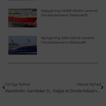
Nybygning LK429 Altaire Leveret
Fra Karstensens Skibsværft
Nybygning S264 Astrid Leveret
Fra Karstensens Skibsvæft
Forrige Nyhed
Næste Nyhed
Hanstholm: Garnfisker Slap Godt Fra Forlis
Valgte At Drosle Industritrawler Ned Fra 450 Bt Til 100 Bt