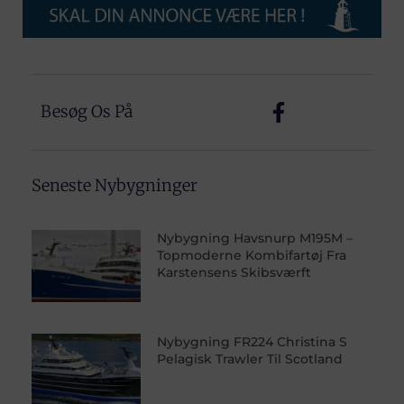
Besøg Os På
Seneste Nybygninger
Nybygning Havsnurp M195M –
Topmoderne Kombifartøj Fra
Karstensens Skibsværft
Nybygning FR224 Christina S
Pelagisk Trawler Til Scotland