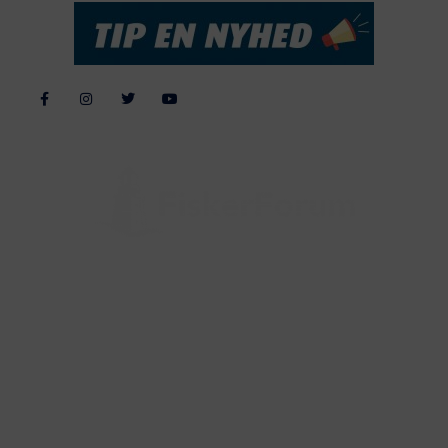
Alle billeder, tekster og data på FiskerForum er beskyttet af dansk
lov om ophavsret. Alle rettigheder tilhører eller varetages af
FiskerForum.dk på vegne af de tilknyttede fotografer. Det er ikke
tilladt at kopiere eller bruge tekster, data eller billeder fra
FiskerForum uden tilladelse. © 20026 -
Webdesign by
ApolloMedia