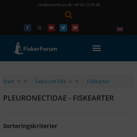
info@fiskerforum.dk
+45 60 22 09 46
Start
>
Fakta om Fisk
>
Fiskearter
PLEURONECTIDAE - FISKEARTER
Sorteringskriterier