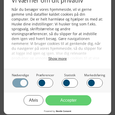
Alle billeder, tekster og data på FiskerForum er beskyttet af dansk
lov om ophavsret. Alle rettigheder tilhører eller varetages af
FiskerForum.dk på vegne af de tilknyttede fotografer. Det er ikke
tilladt at kopiere eller bruge tekster, data eller billeder fra
FiskerForum uden tilladelse. © 20026 -
Webdesign by
ApolloMedia
Handelsbetingelser
Cookie & Privatlivspolitik