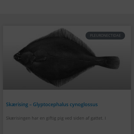
PLEURONECTIDAE
Skærising – Glyptocephalus cynoglossus
Skærisingen har en giftig pig ved siden af gattet. I