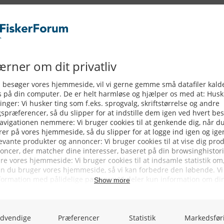
ERVICE
NYHEDSARKIV
NYHE
rtøjer - Skibsdatabase
2026
b & Salg
2025
yrebørs
2024
iepriser
2023
skepriser
2022
kta om Fisk
2022