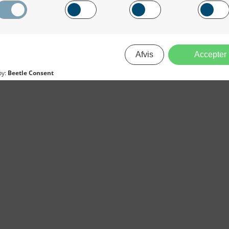
dieinformation
2021
2020
2019
2018
2017
2016
2015
erForum er beskyttet af dansk lov om ophavsret. Alle rettigheder
.dk på vegne af de tilknyttede fotografer. Det er ikke tilladt at
r billeder fra FiskerForum uden tilladelse. © 20026 -
H