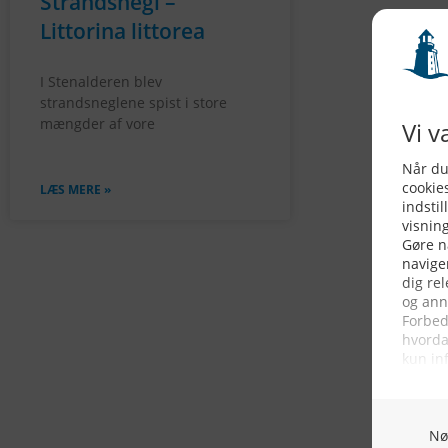
Strandsnegl –
Littorina littorea
I Stenalderen blev
strandsneglene spist i store
mængder af vore
LÆS MERE »
KONTAKTINFO
NYHEDER
S
Seneste Nyheder
Fa
+45 60 22 09 46
Nordiske Nyheder
Kø
info@fiskerforum.dk
Nybygninger
H
Nyhedsservice
Ol
Otto Pedersvej 1
Tip en Nyhed
Fi
6960 Hvide Sande
News in English
Fa