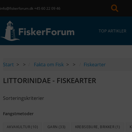
info@fiskerforum.dk
+45 60 22 09 46
TOP ARTIKLER
Start
>
Fakta om Fisk
>
Fiskearter
LITTORINIDAE - FISKEARTER
Sorteringskriterier
Fangstmetoder
AKVAKULTUR
(10)
GARN
(33)
KREBSEBURE, BRIKKER
(1)