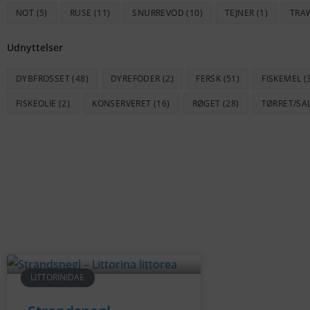
NOT
(5)
RUSE
(11)
SNURREVOD
(10)
TEJNER
(1)
TRA
Udnyttelser
DYBFROSSET
(48)
DYREFODER
(2)
FERSK
(51)
FISKEMEL
(
FISKEOLIE
(2)
KONSERVERET
(16)
RØGET
(28)
TØRRET/SA
LITTORINIDAE