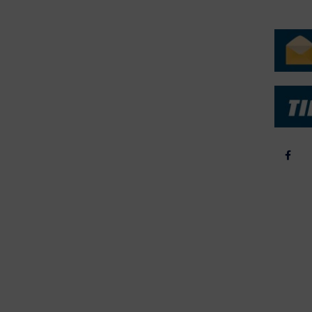
ERVICE
NYHEDSARKIV
NYHE
rtøjer - Skibsdatabase
2026
b & Salg
2025
yrebørs
2024
iepriser
2023
skepriser
2022
kta om Fisk
2022
dieinformation
2021
2020
2019
2018
2017
2016
2015