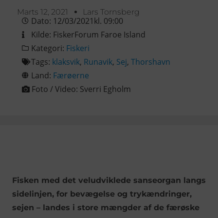
Marts 12, 2021
Lars Tornsberg
Dato:
12/03/2021
kl.
09:00
Kilde:
FiskerForum Faroe Island
Kategori:
Fiskeri
Tags:
klaksvik
,
Runavik
,
Sej
,
Thorshavn
Land:
Færøerne
Foto / Video:
Sverri Egholm
Fisken med det veludviklede sanseorgan langs
sidelinjen, for bevægelse og trykændringer,
sejen – landes i store mængder af de færøske