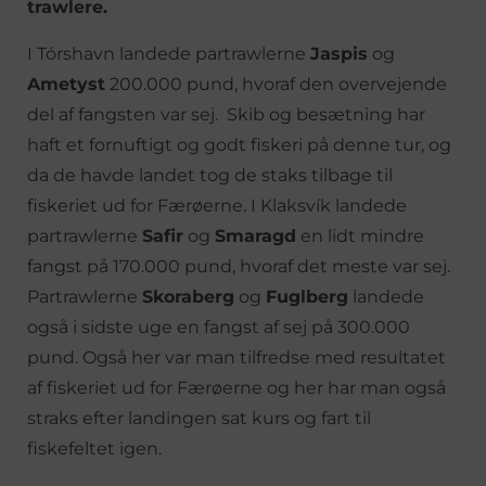
trawlere.
I Tórshavn landede partrawlerne
Jaspis
og
Ametyst
200.000 pund, hvoraf den overvejende
del af fangsten var sej. Skib og besætning har
haft et fornuftigt og godt fiskeri på denne tur, og
da de havde landet tog de staks tilbage til
fiskeriet ud for Færøerne. I Klaksvík landede
partrawlerne
Safir
og
Smaragd
en lidt mindre
fangst på 170.000 pund, hvoraf det meste var sej.
Partrawlerne
Skoraberg
og
Fuglberg
landede
også i sidste uge en fangst af sej på 300.000
pund. Også her var man tilfredse med resultatet
af fiskeriet ud for Færøerne og her har man også
straks efter landingen sat kurs og fart til
fiskefeltet igen.