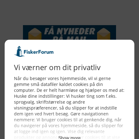
NYHEDSSERVICE
Alle billeder, tekster og data på FiskerForum er beskyttet af dansk
lov om ophavsret. Alle rettigheder tilhører eller varetages af