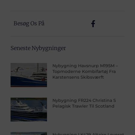
Besøg Os På
Seneste Nybygninger
Nybygning Havsnurp M195M –
Topmoderne Kombifartøj Fra
Karstensens Skibsværft
Nybygning FR224 Christina S
Pelagisk Trawler Til Scotland
Nybygning LK429 Altaire Leveret