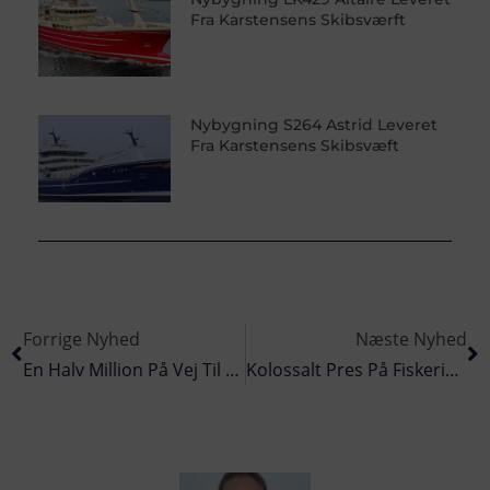
Fra Karstensens Skibsværft
Nybygning S264 Astrid Leveret
Fra Karstensens Skibsvæft
Forrige Nyhed
Næste Nyhed
En Halv Million På Vej Til Kokkelandsholdet
Kolossalt Pres På Fiskeriet – Økonomien Svækkes Hastigt