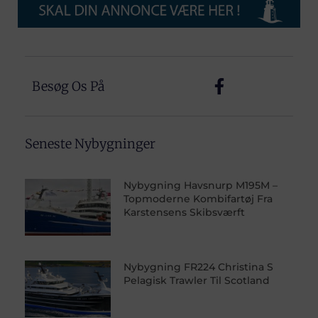
Besøg Os På
Seneste Nybygninger
Nybygning Havsnurp M195M –
Topmoderne Kombifartøj Fra
Karstensens Skibsværft
Nybygning FR224 Christina S
Pelagisk Trawler Til Scotland