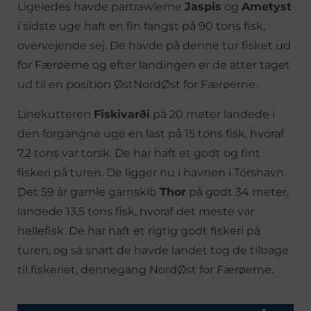
Ligeledes havde partrawlerne
Jaspis
og
Ametyst
i sidste uge haft en fin fangst på 90 tons fisk,
overvejende sej. De havde på denne tur fisket ud
for Færøerne og efter landingen er de atter taget
ud til en position ØstNordØst for Færøerne.
Linekutteren
Fiskivarði
på 20 meter landede i
den forgangne uge en last på 15 tons fisk, hvoraf
7,2 tons var torsk. De har haft et godt og fint
fiskeri på turen. De ligger nu i havnen i Tórshavn.
Det 59 år gamle garnskib
Thor
på godt 34 meter,
landede 13,5 tons fisk, hvoraf det meste var
hellefisk. De har haft et rigtig godt fiskeri på
turen, og så snart de havde landet tog de tilbage
til fiskeriet, dennegang NordØst for Færøerne.