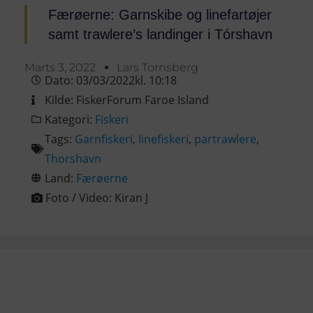
Færøerne: Garnskibe og linefartøjer
samt trawlere’s landinger i Tórshavn
Marts 3, 2022
Lars Tornsberg
Dato:
03/03/2022
kl.
10:18
Kilde:
FiskerForum Faroe Island
Kategori:
Fiskeri
Tags:
Garnfiskeri
,
linefiskeri
,
partrawlere
,
Thorshavn
Land:
Færøerne
Foto / Video:
Kiran J