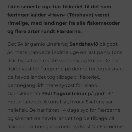
I den seneste uge har fiskeriet til det som
færinger kalder »Havn« (Tórshavn) været
rimelige, med landinger fra alle fiskemetoder
og flere arter rundt Færøerne.
Det 34 år gamle Linefartøj
Sandshavið
på godt
34 meter, landede i sidste uge en last på 40 tons
fisk, hvoraf det meste var torsk og kuller. De har
fisket vest for Færøerne på denne tur, og så snart
de havde landet tog tilbage til fiskeriet,
dennegang lidt mere sydøst for Island.
Garnskibet fra 1960
Túgvusteinur
på godt 32
meter landede 6 tons fisk, hvoraf 5,4 tons var
hellefisk. De har fisket i 4 dage syd for Færøerne,
og så snart de havde landet tog de tilbage på
fiskeriet, denne gang mere sydvest for Færøerne.