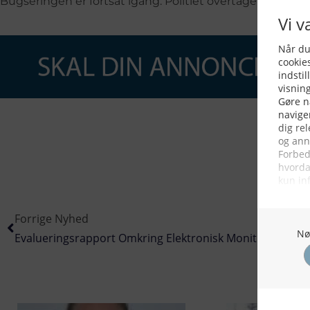
Bugseringen er fortsat igang. Politiet overtager således 
Forrige Nyhed
Evalueringsrapport Omkring Elektronisk Monitorering I 