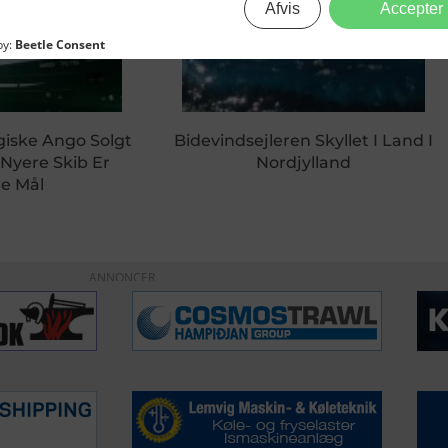
giske Ango Solgt
Bidevindsejleren Skyllet I Land I
 Nyere Skib Er
Nordjylland
e Mål
ANNONCER