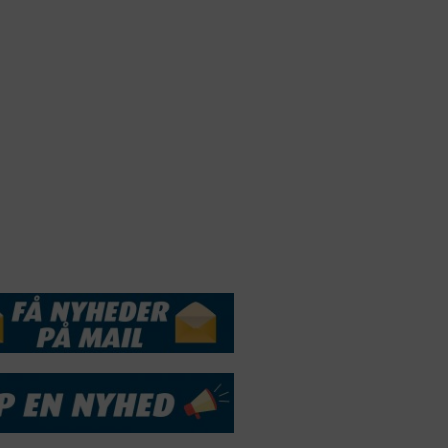
Webdesign by
ApolloMedia
andelsbetingelser
Cookie & Privatlivspolitik
DSSERVICE