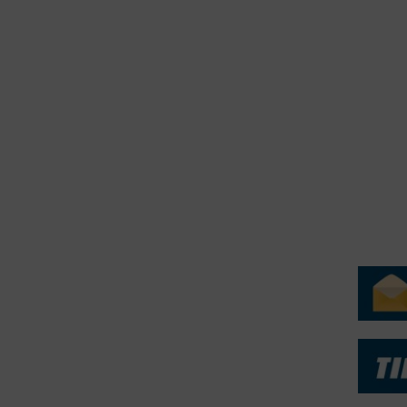
erForum er beskyttet af dansk lov om ophavsret. Alle rettigheder
.dk på vegne af de tilknyttede fotografer. Det er ikke tilladt at
r billeder fra FiskerForum uden tilladelse. © 20026 -
H
ERVICE
NYHEDSARKIV
NYHE
rtøjer - Skibsdatabase
2026
b & Salg
2025
yrebørs
2024
iepriser
2023
skepriser
2022
kta om Fisk
2022