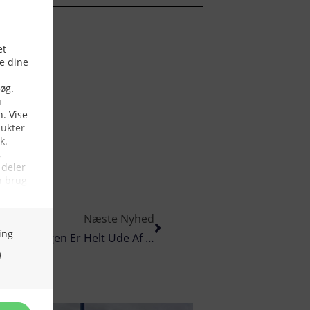
Næste Nyhed
Danmarks Fiskeriforening Mener Kameraovervågningen Er Helt Ude Af Proportioner