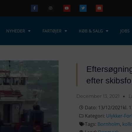
NYHEDER
FARTØJER
KØB & SALG
JOBS
Eftersøgning
efter skibsfor
December 13, 2021
L
Dato:
13/12/2021
kl.
1
Kategori:
Ulykker-Forl
Tags:
Bornholm
,
koll