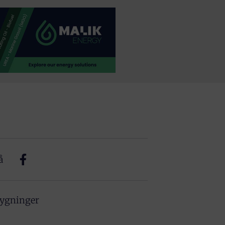
å
bygninger