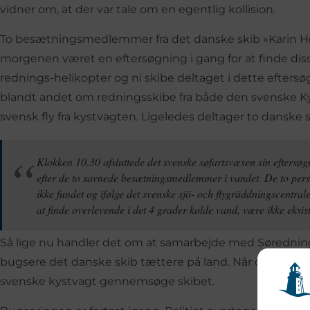
vidner om, at der var tale om en egentlig kollision.
To besætningsmedlemmer fra det danske skib »Karin Høj«
morgenen været en eftersøgning i gang for at finde dis
rednings-helikopter og ni skibe deltaget i dette eftersø
blandt andet om redningsskibe fra både den svenske K
svensk fly fra kystvagten. Ligeledes deltager to danske 
Klokken 10.30 afsluttede det svenske søfartsvæsen sin eftersø
efter de to savnede besætningsmedlemmer i vandet. De to pers
ikke fundet og ifølge det svenske sjö- och flygräddningscentral
at finde overlevende i det 4 grader kolde vand, være ikke eksis
Så lige nu handler det om at samarbejde med Sørednin
bugsere det danske skib tættere på land. Når det er gjor
svenske kystvagt gennemsøge skibet.