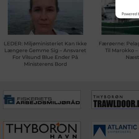
LEDER: Miljøministeriet Kan Ikke
Færøerne: Pela
Længere Gemme Sig – Ansvaret
Til Marokko –
For Vilsund Blue Ender På
Næst
Ministerens Bord