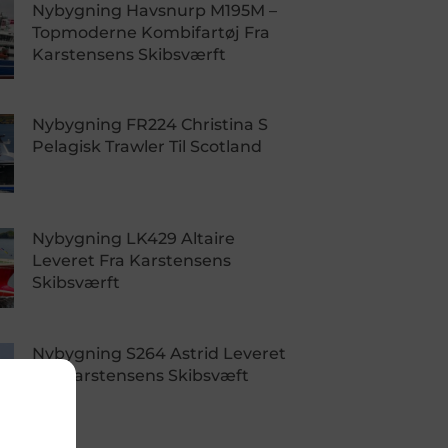
Nybygning Havsnurp M195M –
Topmoderne Kombifartøj Fra
Karstensens Skibsværft
Nybygning FR224 Christina S
Pelagisk Trawler Til Scotland
Nybygning LK429 Altaire
Leveret Fra Karstensens
Skibsværft
Nybygning S264 Astrid Leveret
Fra Karstensens Skibsvæft