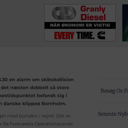
.30 en alarm om skibskollision
g det næsten dobbelt så store
Besøg Os P
kestidspunktet befandt sig i
n danske klippeø Bornholm.
Seneste Ny
ger med bunden i vejret. Det er
k fra Forsvarets Operationscener