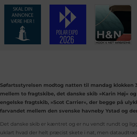
Søfartsstyrelsen modtog natten til mandag klokken 3
mellem to fragtskibe, det danske skib »Karin Høj« o
engelske fragtskib, »Scot Carrier«, der begge på ulyk
farvandet mellem den svenske havneby Ystad og de
Det danske skib er kæntret og er nu vendt rundt og lig
uklart hvad der helt præcist skete i nat, men dataudtræ