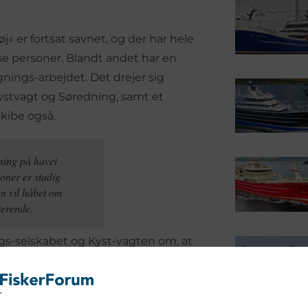
 er fortsat savnet, og der har hele
se personer. Blandt andet har en
gnings-arbejdet. Det drejer sig
ystvagt og Søredning, samt et
skibe også.
gning på havet
oner er stadig
en vil håbet om
terende.
gs-selskabet og Kyst-vagten om, at
t, vil dykkere fra blandt andet den