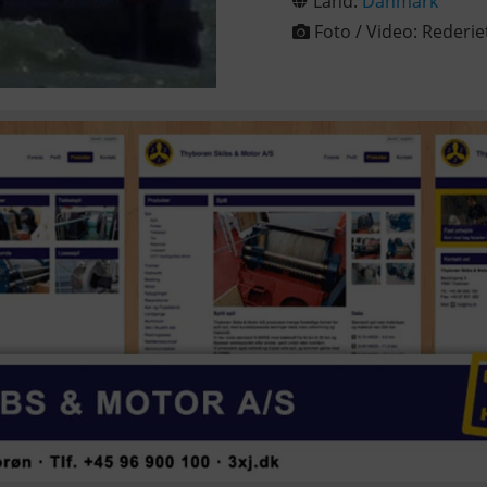
Land:
Danmark
Foto / Video:
Rederie