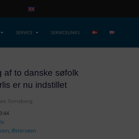
SERVICE
SERVICELINKS
 af to danske søfolk
lis er nu indstillet
ars Tornsberg
3:44
is
ision
,
Østersøen