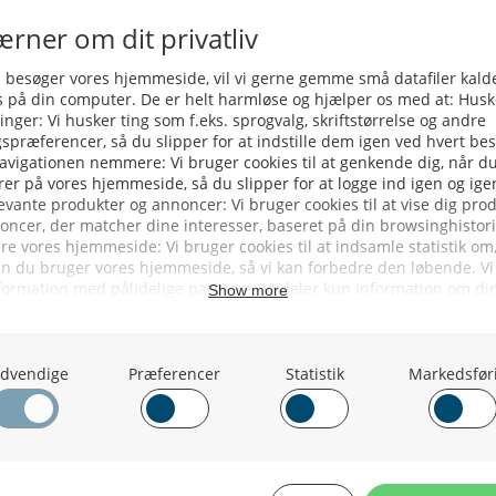
ansvaret herfor på stedet.
Kattegat