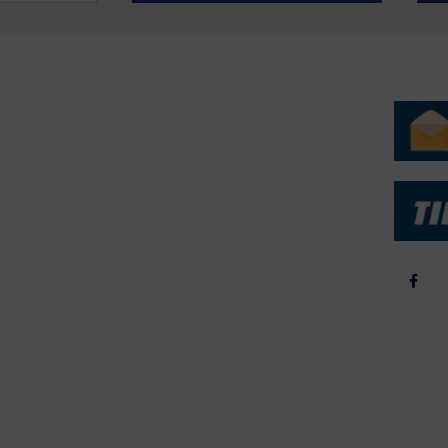
ERVICE
NYHEDSARKIV
NYHE
rtøjer - Skibsdatabase
2026
b & Salg
2025
yrebørs
2024
iepriser
2023
skepriser
2022
kta om Fisk
2022
dieinformation
2021
2020
2019
2018
2017
2016
2015