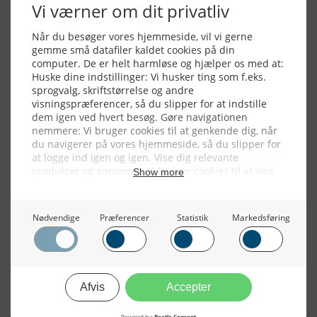
Alle billeder, tekster og data på FiskerForum er beskyttet af dansk
lov om ophavsret. Alle rettigheder tilhører eller varetages af
FiskerForum.dk på vegne af de tilknyttede fotografer. Det er ikke
tilladt at kopiere eller bruge tekster, data eller billeder fra
FiskerForum uden tilladelse. © 20026 -
Webdesign by
ApolloMedia
Handelsbetingelser
Cookie & Privatlivspolitik