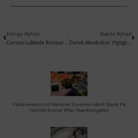
Forrige Nyhed
Næste Nyhed
Corona-Lukkede Restauranter Gav TENAX Sild Regnskabsmæssig Tilbagegang
Dansk Akvakultur: Vigtigt Vi Får Fuldt Overblik Over Udbrud Med IHN-Virus
Fødevarekontrol Rammer Euromix Hårdt: Bøde På
140.000 Kroner Efter Mærkningsfejl