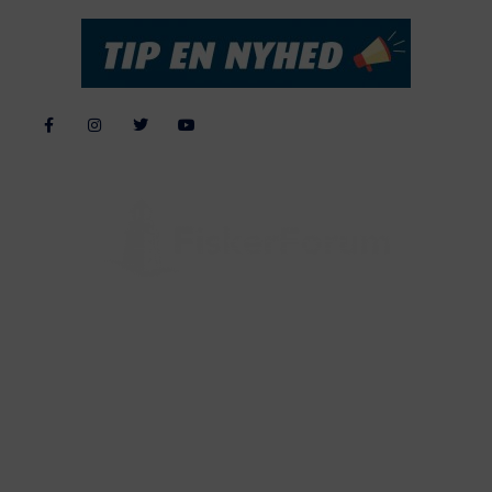
Alle billeder, tekster og data på FiskerForum er beskyttet af dansk
lov om ophavsret. Alle rettigheder tilhører eller varetages af
FiskerForum.dk på vegne af de tilknyttede fotografer. Det er ikke
tilladt at kopiere eller bruge tekster, data eller billeder fra
FiskerForum uden tilladelse. © 20026 -
Webdesign by
ApolloMedia