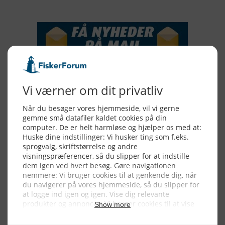
NYHEDSSERVICE
Alle billeder, tekster og data på FiskerForum er beskyttet af dansk
lov om ophavsret. Alle rettigheder tilhører eller varetages af
FiskerForum.dk på vegne af de tilknyttede fotografer. Det er ikke
tilladt at kopiere eller bruge tekster, data eller billeder fra