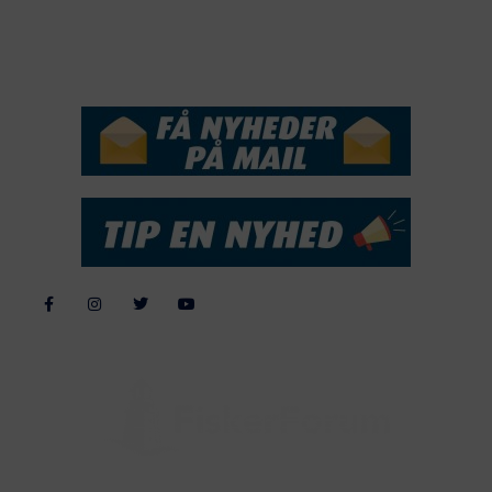
NYHEDSSERVICE
Alle billeder, tekster og data på FiskerForum er beskyttet af dansk