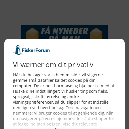
NYHEDSSERVICE
Alle billeder, tekster og data på FiskerForum er beskyttet af dansk