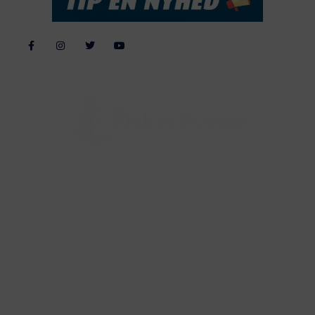
Alle billeder, tekster og data på FiskerForum er beskyttet af dansk
lov om ophavsret. Alle rettigheder tilhører eller varetages af
FiskerForum.dk på vegne af de tilknyttede fotografer. Det er ikke
tilladt at kopiere eller bruge tekster, data eller billeder fra
FiskerForum uden tilladelse. © 20026 -
Webdesign by
ApolloMedia
Handelsbetingelser
Cookie & Privatlivspolitik