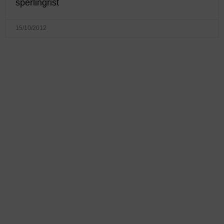
sperlingrist
15/10/2012
KONTAKTINFO
+45 60 22 09 46
info@fiskerforum.dk
Otto Pedersvej 1
6960 Hvide Sande
Danmark
NYHEDER
SERVICE
Seneste Nyheder
Fartøjer - Skibsdatabase
Nordiske Nyheder
Køb & Salg